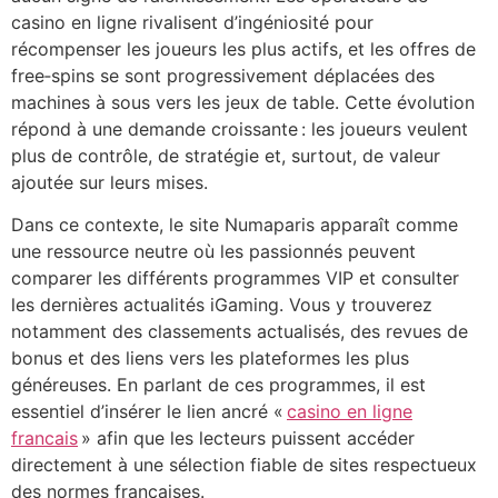
casino en ligne rivalisent d’ingéniosité pour
récompenser les joueurs les plus actifs, et les offres de
free‑spins se sont progressivement déplacées des
machines à sous vers les jeux de table. Cette évolution
répond à une demande croissante : les joueurs veulent
plus de contrôle, de stratégie et, surtout, de valeur
ajoutée sur leurs mises.
Dans ce contexte, le site Numaparis apparaît comme
une ressource neutre où les passionnés peuvent
comparer les différents programmes VIP et consulter
les dernières actualités iGaming. Vous y trouverez
notamment des classements actualisés, des revues de
bonus et des liens vers les plateformes les plus
généreuses. En parlant de ces programmes, il est
essentiel d’insérer le lien ancré «
casino en ligne
francais
» afin que les lecteurs puissent accéder
directement à une sélection fiable de sites respectueux
des normes françaises.