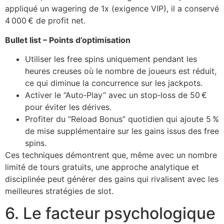
appliqué un wagering de 1x (exigence VIP), il a conservé
4 000 € de profit net.
Bullet list – Points d’optimisation
Utiliser les free spins uniquement pendant les
heures creuses où le nombre de joueurs est réduit,
ce qui diminue la concurrence sur les jackpots.
Activer le “Auto‑Play” avec un stop‑loss de 50 €
pour éviter les dérives.
Profiter du “Reload Bonus” quotidien qui ajoute 5 %
de mise supplémentaire sur les gains issus des free
spins.
Ces techniques démontrent que, même avec un nombre
limité de tours gratuits, une approche analytique et
disciplinée peut générer des gains qui rivalisent avec les
meilleures stratégies de slot.
6. Le facteur psychologique