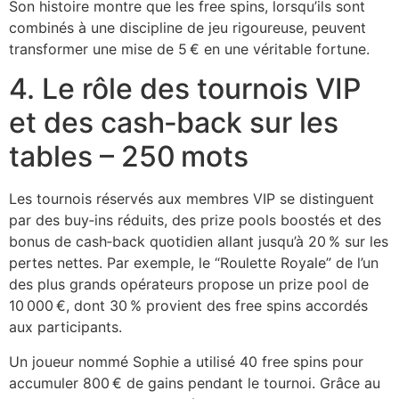
Son histoire montre que les free spins, lorsqu’ils sont
combinés à une discipline de jeu rigoureuse, peuvent
transformer une mise de 5 € en une véritable fortune.
4. Le rôle des tournois VIP
et des cash‑back sur les
tables – 250 mots
Les tournois réservés aux membres VIP se distinguent
par des buy‑ins réduits, des prize pools boostés et des
bonus de cash‑back quotidien allant jusqu’à 20 % sur les
pertes nettes. Par exemple, le “Roulette Royale” de l’un
des plus grands opérateurs propose un prize pool de
10 000 €, dont 30 % provient des free spins accordés
aux participants.
Un joueur nommé Sophie a utilisé 40 free spins pour
accumuler 800 € de gains pendant le tournoi. Grâce au