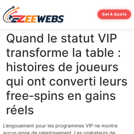
Get A Quote
Quand le statut VIP
transforme la table :
histoires de joueurs
qui ont converti leurs
free‑spins en gains
réels
L’engouement pour les programmes VIP ne montre
aucun signe de ralentissement. Les opérateurs de