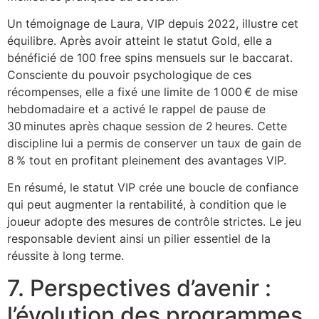
Un témoignage de Laura, VIP depuis 2022, illustre cet
équilibre. Après avoir atteint le statut Gold, elle a
bénéficié de 100 free spins mensuels sur le baccarat.
Consciente du pouvoir psychologique de ces
récompenses, elle a fixé une limite de 1 000 € de mise
hebdomadaire et a activé le rappel de pause de
30 minutes après chaque session de 2 heures. Cette
discipline lui a permis de conserver un taux de gain de
8 % tout en profitant pleinement des avantages VIP.
En résumé, le statut VIP crée une boucle de confiance
qui peut augmenter la rentabilité, à condition que le
joueur adopte des mesures de contrôle strictes. Le jeu
responsable devient ainsi un pilier essentiel de la
réussite à long terme.
7. Perspectives d’avenir :
l’évolution des programmes