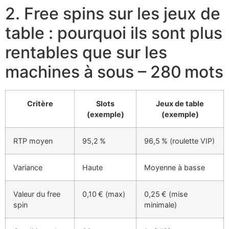
2. Free spins sur les jeux de
table : pourquoi ils sont plus
rentables que sur les
machines à sous – 280 mots
Critère
Slots
Jeux de table
(exemple)
(exemple)
RTP moyen
95,2 %
96,5 % (roulette VIP)
Variance
Haute
Moyenne à basse
Valeur du free
0,10 € (max)
0,25 € (mise
spin
minimale)