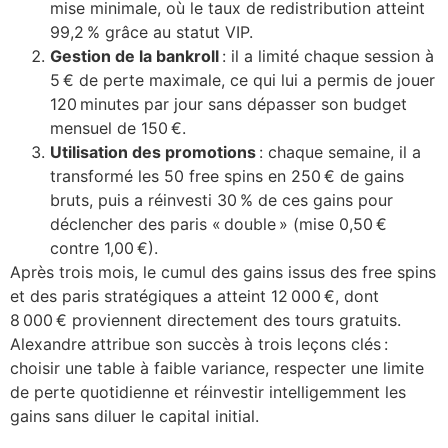
mise minimale, où le taux de redistribution atteint
99,2 % grâce au statut VIP.
Gestion de la bankroll
: il a limité chaque session à
5 € de perte maximale, ce qui lui a permis de jouer
120 minutes par jour sans dépasser son budget
mensuel de 150 €.
Utilisation des promotions
: chaque semaine, il a
transformé les 50 free spins en 250 € de gains
bruts, puis a réinvesti 30 % de ces gains pour
déclencher des paris « double » (mise 0,50 €
contre 1,00 €).
Après trois mois, le cumul des gains issus des free spins
et des paris stratégiques a atteint 12 000 €, dont
8 000 € proviennent directement des tours gratuits.
Alexandre attribue son succès à trois leçons clés :
choisir une table à faible variance, respecter une limite
de perte quotidienne et réinvestir intelligemment les
gains sans diluer le capital initial.