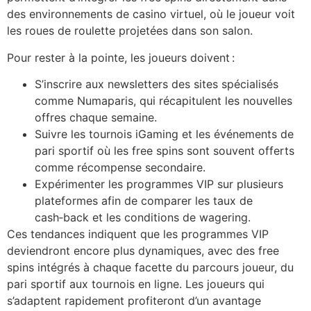
des environnements de casino virtuel, où le joueur voit
les roues de roulette projetées dans son salon.
Pour rester à la pointe, les joueurs doivent :
S’inscrire aux newsletters des sites spécialisés
comme Numaparis, qui récapitulent les nouvelles
offres chaque semaine.
Suivre les tournois iGaming et les événements de
pari sportif où les free spins sont souvent offerts
comme récompense secondaire.
Expérimenter les programmes VIP sur plusieurs
plateformes afin de comparer les taux de
cash‑back et les conditions de wagering.
Ces tendances indiquent que les programmes VIP
deviendront encore plus dynamiques, avec des free
spins intégrés à chaque facette du parcours joueur, du
pari sportif aux tournois en ligne. Les joueurs qui
s’adaptent rapidement profiteront d’un avantage