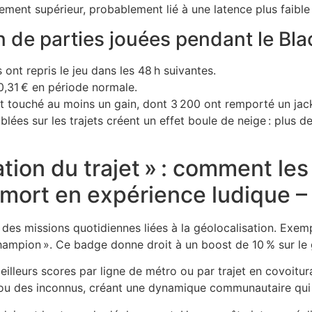
ement supérieur, probablement lié à une latence plus faible 
ion de parties jouées pendant le Bl
 ont repris le jeu dans les 48 h suivantes.
0,31 € en période normale.
 touché au moins un gain, dont 3 200 ont remporté un jack
ées sur les trajets créent un effet boule de neige : plus de 
ation du trajet » : comment le
 mort en expérience ludique –
 des missions quotidiennes liées à la géolocalisation. Exem
mpion ». Ce badge donne droit à un boost de 10 % sur le g
eilleurs scores par ligne de métro ou par trajet en covoitu
ou des inconnus, créant une dynamique communautaire qui d