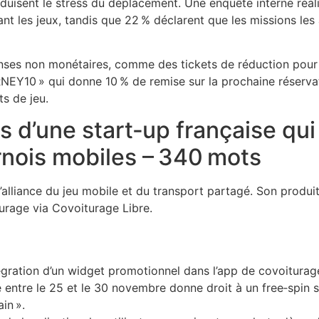
duisent le stress du déplacement. Une enquête interne réa
t les jeux, tandis que 22 % déclarent que les missions les a
nses non monétaires, comme des tickets de réduction pour 
Y10 » qui donne 10 % de remise sur la prochaine réservat
ts de jeu.
as d’une start‑up française qui
rnois mobiles – 340 mots
alliance du jeu mobile et du transport partagé. Son produit p
rage via Covoiturage Libre.
gration d’un widget promotionnel dans l’app de covoiturage, 
vé entre le 25 et le 30 novembre donne droit à un free‑spin 
in ».