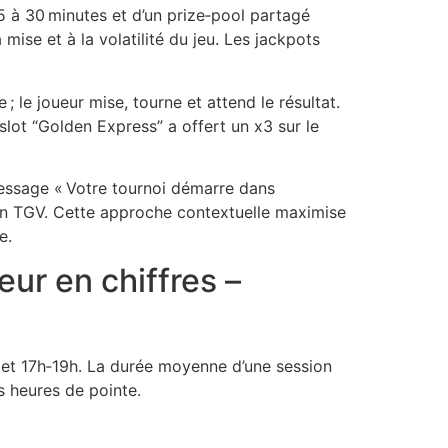
5 à 30 minutes et d’un prize‑pool partagé
mise et à la volatilité du jeu. Les jackpots
; le joueur mise, tourne et attend le résultat.
slot “Golden Express” a offert un x3 sur le
message « Votre tournoi démarre dans
d’un TGV. Cette approche contextuelle maximise
e.
ur en chiffres –
h et 17h‑19h. La durée moyenne d’une session
s heures de pointe.