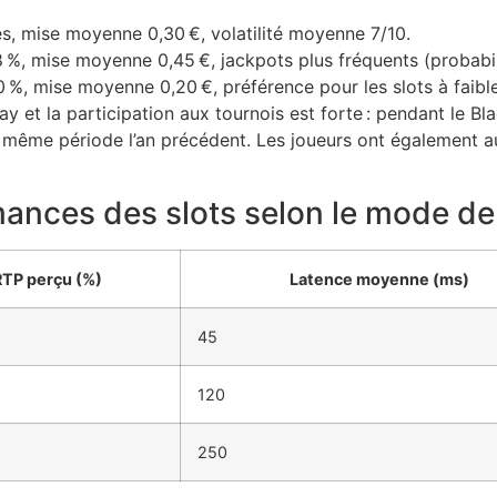
es, mise moyenne 0,30 €, volatilité moyenne 7/10.
 28 %, mise moyenne 0,45 €, jackpots plus fréquents (probabi
 %, mise moyenne 0,20 €, préférence pour les slots à faible 
ay et la participation aux tournois est forte : pendant le 
a même période l’an précédent. Les joueurs ont également 
ances des slots selon le mode de
RTP perçu (%)
Latence moyenne (ms)
45
120
250