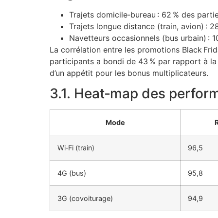
Trajets domicile‑bureau : 62 % des parti
Trajets longue distance (train, avion) :
Navetteurs occasionnels (bus urbain) : 10
La corrélation entre les promotions Black Frid
participants a bondi de 43 % par rapport à l
d’un appétit pour les bonus multiplicateurs.
3.1. Heat‑map des perform
Mode
Wi‑Fi (train)
96,5
4G (bus)
95,8
3G (covoiturage)
94,9