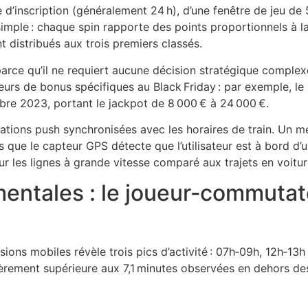
d’inscription (généralement 24 h), d’une fenêtre de jeu de 
imple : chaque spin rapporte des points proportionnels à la 
t distribués aux trois premiers classés.
parce qu’il ne requiert aucune décision stratégique complexe 
teurs de bonus spécifiques au Black Friday : par exemple, le 
re 2023, portant le jackpot de 8 000 € à 24 000 €.
ications push synchronisées avec les horaires de train. Un 
s que le capteur GPS détecte que l’utilisateur est à bord 
ur les lignes à grande vitesse comparé aux trajets en voitur
ntales : le joueur‑commutate
ions mobiles révèle trois pics d’activité : 07h‑09h, 12h‑13
èrement supérieure aux 7,1 minutes observées en dehors de