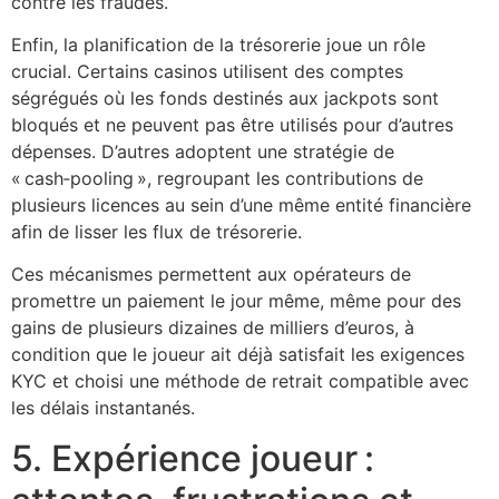
contre les fraudes.
Enfin, la planification de la trésorerie joue un rôle
crucial. Certains casinos utilisent des comptes
ségrégués où les fonds destinés aux jackpots sont
bloqués et ne peuvent pas être utilisés pour d’autres
dépenses. D’autres adoptent une stratégie de
« cash‑pooling », regroupant les contributions de
plusieurs licences au sein d’une même entité financière
afin de lisser les flux de trésorerie.
Ces mécanismes permettent aux opérateurs de
promettre un paiement le jour même, même pour des
gains de plusieurs dizaines de milliers d’euros, à
condition que le joueur ait déjà satisfait les exigences
KYC et choisi une méthode de retrait compatible avec
les délais instantanés.
5. Expérience joueur :