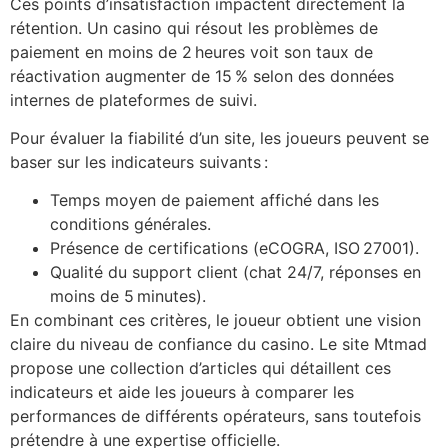
Ces points d’insatisfaction impactent directement la
rétention. Un casino qui résout les problèmes de
paiement en moins de 2 heures voit son taux de
réactivation augmenter de 15 % selon des données
internes de plateformes de suivi.
Pour évaluer la fiabilité d’un site, les joueurs peuvent se
baser sur les indicateurs suivants :
Temps moyen de paiement affiché dans les
conditions générales.
Présence de certifications (eCOGRA, ISO 27001).
Qualité du support client (chat 24/7, réponses en
moins de 5 minutes).
En combinant ces critères, le joueur obtient une vision
claire du niveau de confiance du casino. Le site Mtmad
propose une collection d’articles qui détaillent ces
indicateurs et aide les joueurs à comparer les
performances de différents opérateurs, sans toutefois
prétendre à une expertise officielle.