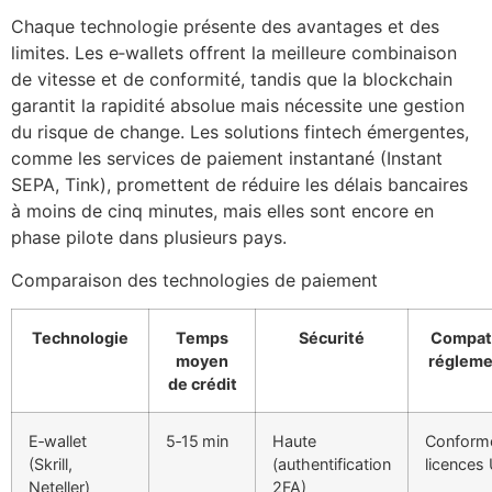
Chaque technologie présente des avantages et des
limites. Les e‑wallets offrent la meilleure combinaison
de vitesse et de conformité, tandis que la blockchain
garantit la rapidité absolue mais nécessite une gestion
du risque de change. Les solutions fintech émergentes,
comme les services de paiement instantané (Instant
SEPA, Tink), promettent de réduire les délais bancaires
à moins de cinq minutes, mais elles sont encore en
phase pilote dans plusieurs pays.
Comparaison des technologies de paiement
Technologie
Temps
Sécurité
Compati
moyen
régleme
de crédit
E‑wallet
5‑15 min
Haute
Conform
(Skrill,
(authentification
licences
Neteller)
2FA)