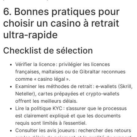
6. Bonnes pratiques pour
choisir un casino à retrait
ultra‑rapide
Checklist de sélection
Vérifier la licence : privilégier les licences
françaises, maltaises ou de Gibraltar reconnues
comme « casino légal ».
Examiner les méthodes de retrait : e‑wallets (Skrill,
Neteller), cartes prépayées et crypto‑wallets
offrent les meilleurs délais.
Lire la politique KYC : s’assurer que le processus
est clairement expliqué et que les documents
requis sont limités à l’essentiel.
Consulter les avis joueurs : rechercher des retours