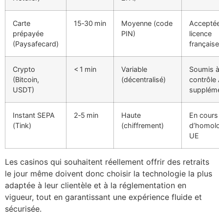
Carte
15‑30 min
Moyenne (code
Accepté
prépayée
PIN)
licence
(Paysafecard)
française
Crypto
< 1 min
Variable
Soumis 
(Bitcoin,
(décentralisé)
contrôle
USDT)
suppléme
Instant SEPA
2‑5 min
Haute
En cours
(Tink)
(chiffrement)
d’homolo
UE
Les casinos qui souhaitent réellement offrir des retraits
le jour même doivent donc choisir la technologie la plus
adaptée à leur clientèle et à la réglementation en
vigueur, tout en garantissant une expérience fluide et
sécurisée.