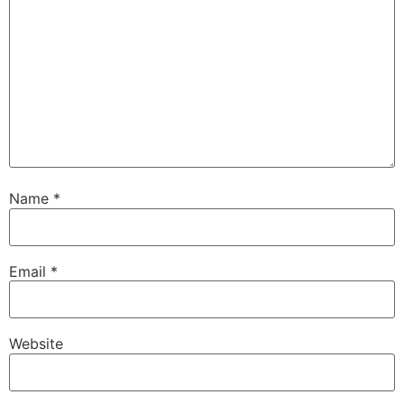
Name
*
Email
*
Website