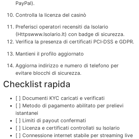
PayPal).
Controlla la licenza del casinò
Preferisci operatori recensiti da Isolario
(Httpswww.Isolario.It) con badge di sicurezza.
Verifica la presenza di certificati PCI‑DSS e GDPR.
Mantieni il profilo aggiornato
Aggiorna indirizzo e numero di telefono per
evitare blocchi di sicurezza.
Checklist rapida
[ ] Documenti KYC caricati e verificati
[ ] Metodo di pagamento abilitato per prelievi
istantanei
[ ] Limiti di payout confermati
[ ] Licenza e certificati controllati su Isolario
[ ] Connessione internet stabile per streaming live