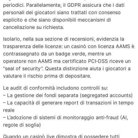
periodici. Parallelamente, il GDPR assicura che i dati
personali dei giocatori siano trattati con consenso
esplicito e che siano disponibili meccanismi di
cancellazione su richiesta.
Isolario, nella sua sezione di recensioni, evidenzia la
trasparenza delle licenze: un casinò con licenza AAMS è
contrassegnato da un badge verde, mentre un
operatore non AAMS ma certificato PCI‑DSS riceve un
“seal of security”. Questa distinzione aiuta i giocatori a
valutare il rischio prima di depositare.
Le audit di conformità includono controlli su:
– La gestione dei fondi separata (segregated accounts)
– La capacità di generare report di transazioni in tempo
reale
– L’adozione di sistemi di monitoraggio anti‑fraud (AI,
regole di soglia)
Quando un casinò live dimostra di possedere tutti