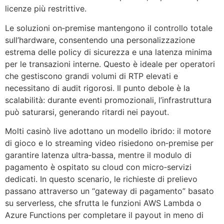
licenze più restrittive.
Le soluzioni on‑premise mantengono il controllo totale
sull’hardware, consentendo una personalizzazione
estrema delle policy di sicurezza e una latenza minima
per le transazioni interne. Questo è ideale per operatori
che gestiscono grandi volumi di RTP elevati e
necessitano di audit rigorosi. Il punto debole è la
scalabilità: durante eventi promozionali, l’infrastruttura
può saturarsi, generando ritardi nei payout.
Molti casinò live adottano un modello ibrido: il motore
di gioco e lo streaming video risiedono on‑premise per
garantire latenza ultra‑bassa, mentre il modulo di
pagamento è ospitato su cloud con micro‑servizi
dedicati. In questo scenario, le richieste di prelievo
passano attraverso un “gateway di pagamento” basato
su serverless, che sfrutta le funzioni AWS Lambda o
Azure Functions per completare il payout in meno di