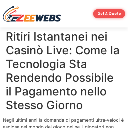
Get A Quote
Ritiri Istantanei nei
Casinò Live: Come la
Tecnologia Sta
Rendendo Possibile
il Pagamento nello
Stesso Giorno
Negli ultimi anni la domanda di pagamenti ultra‑veloci è
esplosa nel mondo del gioco online. I giocatori non