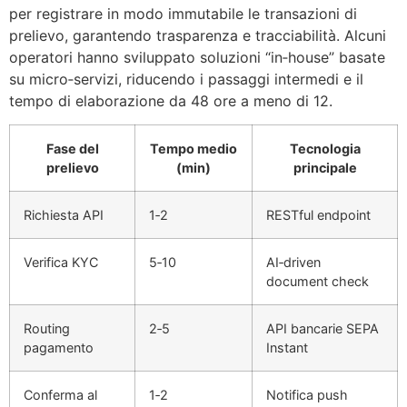
per registrare in modo immutabile le transazioni di
prelievo, garantendo trasparenza e tracciabilità. Alcuni
operatori hanno sviluppato soluzioni “in‑house” basate
su micro‑servizi, riducendo i passaggi intermedi e il
tempo di elaborazione da 48 ore a meno di 12.
Fase del
Tempo medio
Tecnologia
prelievo
(min)
principale
Richiesta API
1‑2
RESTful endpoint
Verifica KYC
5‑10
AI‑driven
document check
Routing
2‑5
API bancarie SEPA
pagamento
Instant
Conferma al
1‑2
Notifica push