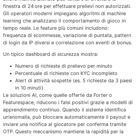
finestra di 24 ore per effettuare prelievi non autorizzati.
Gli operatori moderni impiegano algoritmi di machine
learning che analizzano il comportamento di gioco in
tempo reale. Le feature più comuni includono:
frequenza di scommesse, variazione di puntata, pattern
di login da IP diversi e correlazione con eventi di bonus.
Un tipico dashboard di sicurezza mostra:
Numero di richieste di prelievo per minuto
Percentuale di richieste con KYC incompleto
Alert di attività sospette (es. 5 richieste da 3 paesi
in 10 minuti)
Le soluzioni AI, come quelle offerte da Forter o
Featurespace, riducono i falsi positivi grazie a modelli di
apprendimento continuo. Quando il sistema identifica
un’anomalia, può bloccare automaticamente il payout e
inviare una notifica al giocatore per conferma tramite
OTP. Questo meccanismo mantiene la rapidità per la