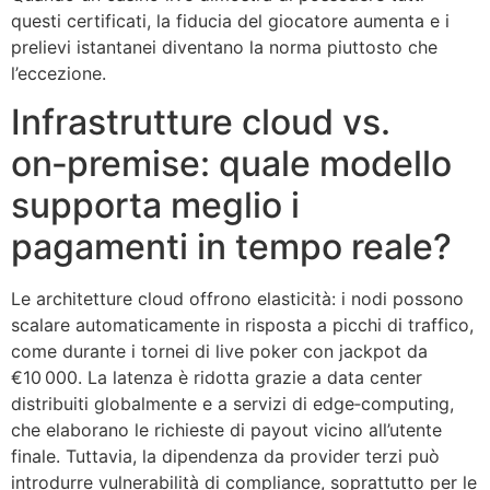
questi certificati, la fiducia del giocatore aumenta e i
prelievi istantanei diventano la norma piuttosto che
l’eccezione.
Infrastrutture cloud vs.
on‑premise: quale modello
supporta meglio i
pagamenti in tempo reale?
Le architetture cloud offrono elasticità: i nodi possono
scalare automaticamente in risposta a picchi di traffico,
come durante i tornei di live poker con jackpot da
€10 000. La latenza è ridotta grazie a data center
distribuiti globalmente e a servizi di edge‑computing,
che elaborano le richieste di payout vicino all’utente
finale. Tuttavia, la dipendenza da provider terzi può
introdurre vulnerabilità di compliance, soprattutto per le