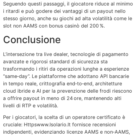
Seguendo questi passaggi, il giocatore riduce al minimo
i ritardi e può godere dei vantaggi di un payout nello
stesso giorno, anche su giochi ad alta volatilità come le
slot non AAMS con bonus casinò del 200 %.
Conclusione
L’intersezione tra live dealer, tecnologie di pagamento
avanzate e rigorosi standard di sicurezza sta
trasformando i ritiri da operazioni lunghe a esperienze
“same‑day”. Le piattaforme che adottano API bancarie
in tempo reale, crittografia end‑to‑end, architetture
cloud ibride e AI per la prevenzione delle frodi riescono
a offrire payout in meno di 24 ore, mantenendo alti
livelli di RTP e volatilità.
Per i giocatori, la scelta di un operatore certificato è
cruciale: Httpswww.Isolario.It fornisce recensioni
indipendenti, evidenziando licenze AAMS e non‑AAMS,