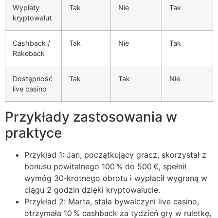
Wypłaty
Tak
Nie
Tak
kryptowalut
Cashback /
Tak
Nie
Tak
Rakeback
Dostępność
Tak
Tak
Nie
live casino
Przykłady zastosowania w
praktyce
Przykład 1: Jan, początkujący gracz, skorzystał z
bonusu powitalnego 100 % do 500 €, spełnił
wymóg 30‑krotnego obrotu i wypłacił wygraną w
ciągu 2 godzin dzięki kryptowalucie.
Przykład 2: Marta, stała bywalczyni live casino,
otrzymała 10 % cashback za tydzień gry w ruletkę,