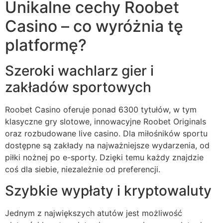
Unikalne cechy Roobet
Casino – co wyróżnia tę
platformę?
Szeroki wachlarz gier i
zakładów sportowych
Roobet Casino oferuje ponad 6300 tytułów, w tym
klasyczne gry slotowe, innowacyjne Roobet Originals
oraz rozbudowane live casino. Dla miłośników sportu
dostępne są zakłady na najważniejsze wydarzenia, od
piłki nożnej po e-sporty. Dzięki temu każdy znajdzie
coś dla siebie, niezależnie od preferencji.
Szybkie wypłaty i kryptowaluty
Jednym z największych atutów jest możliwość