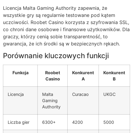
Licencja Malta Gaming Authority zapewnia, że
wszystkie gry są regularnie testowane pod kątem
uczciwości. Roobet Casino korzysta z szyfrowania SSL,
co chroni dane osobowe i finansowe użytkowników. Dla
graczy, którzy cenią sobie transparentność, to
gwarancja, że ich środki są w bezpiecznych rękach.
Porównanie kluczowych funkcji
Funkcja
Roobet
Konkurent
Konkurent
Casino
A
B
Licencja
Malta
Curacao
UKGC
Gaming
Authority
Liczba gier
6300+
4200
5000