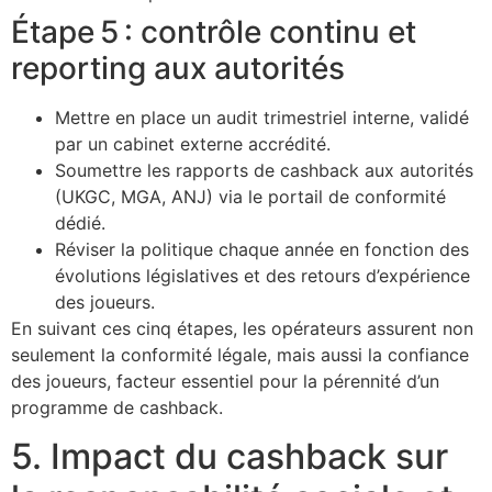
Étape 5 : contrôle continu et
reporting aux autorités
Mettre en place un audit trimestriel interne, validé
par un cabinet externe accrédité.
Soumettre les rapports de cashback aux autorités
(UKGC, MGA, ANJ) via le portail de conformité
dédié.
Réviser la politique chaque année en fonction des
évolutions législatives et des retours d’expérience
des joueurs.
En suivant ces cinq étapes, les opérateurs assurent non
seulement la conformité légale, mais aussi la confiance
des joueurs, facteur essentiel pour la pérennité d’un
programme de cashback.
5. Impact du cashback sur