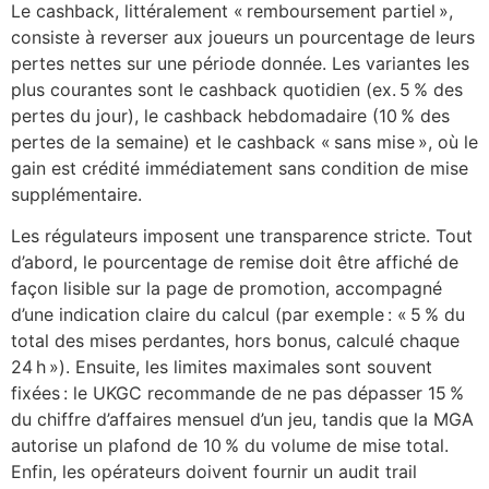
Le cashback, littéralement « remboursement partiel »,
consiste à reverser aux joueurs un pourcentage de leurs
pertes nettes sur une période donnée. Les variantes les
plus courantes sont le cashback quotidien (ex. 5 % des
pertes du jour), le cashback hebdomadaire (10 % des
pertes de la semaine) et le cashback « sans mise », où le
gain est crédité immédiatement sans condition de mise
supplémentaire.
Les régulateurs imposent une transparence stricte. Tout
d’abord, le pourcentage de remise doit être affiché de
façon lisible sur la page de promotion, accompagné
d’une indication claire du calcul (par exemple : « 5 % du
total des mises perdantes, hors bonus, calculé chaque
24 h »). Ensuite, les limites maximales sont souvent
fixées : le UKGC recommande de ne pas dépasser 15 %
du chiffre d’affaires mensuel d’un jeu, tandis que la MGA
autorise un plafond de 10 % du volume de mise total.
Enfin, les opérateurs doivent fournir un audit trail