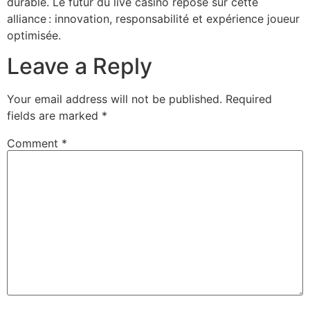
durable. Le futur du live casino repose sur cette
alliance : innovation, responsabilité et expérience joueur
optimisée.
Leave a Reply
Your email address will not be published.
Required
fields are marked
*
Comment
*