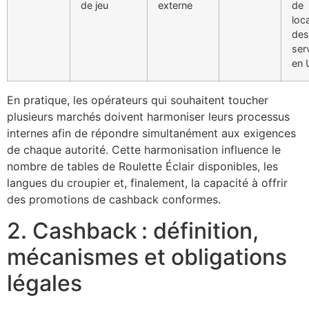
de jeu
externe
de
loca
des
ser
en 
En pratique, les opérateurs qui souhaitent toucher
plusieurs marchés doivent harmoniser leurs processus
internes afin de répondre simultanément aux exigences
de chaque autorité. Cette harmonisation influence le
nombre de tables de Roulette Éclair disponibles, les
langues du croupier et, finalement, la capacité à offrir
des promotions de cashback conformes.
2. Cashback : définition,
mécanismes et obligations
légales