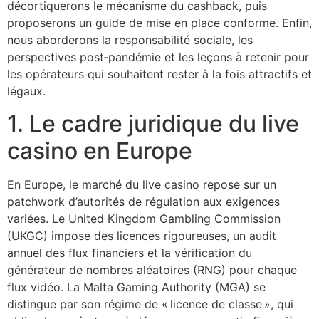
décortiquerons le mécanisme du cashback, puis
proposerons un guide de mise en place conforme. Enfin,
nous aborderons la responsabilité sociale, les
perspectives post‑pandémie et les leçons à retenir pour
les opérateurs qui souhaitent rester à la fois attractifs et
légaux.
1. Le cadre juridique du live
casino en Europe
En Europe, le marché du live casino repose sur un
patchwork d’autorités de régulation aux exigences
variées. Le United Kingdom Gambling Commission
(UKGC) impose des licences rigoureuses, un audit
annuel des flux financiers et la vérification du
générateur de nombres aléatoires (RNG) pour chaque
flux vidéo. La Malta Gaming Authority (MGA) se
distingue par son régime de « licence de classe », qui