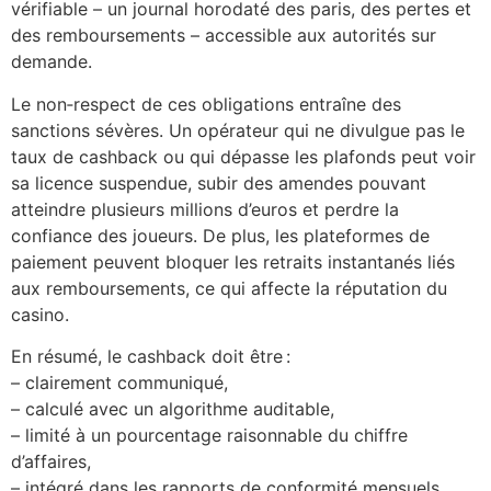
vérifiable – un journal horodaté des paris, des pertes et
des remboursements – accessible aux autorités sur
demande.
Le non‑respect de ces obligations entraîne des
sanctions sévères. Un opérateur qui ne divulgue pas le
taux de cashback ou qui dépasse les plafonds peut voir
sa licence suspendue, subir des amendes pouvant
atteindre plusieurs millions d’euros et perdre la
confiance des joueurs. De plus, les plateformes de
paiement peuvent bloquer les retraits instantanés liés
aux remboursements, ce qui affecte la réputation du
casino.
En résumé, le cashback doit être :
– clairement communiqué,
– calculé avec un algorithme auditable,
– limité à un pourcentage raisonnable du chiffre
d’affaires,
– intégré dans les rapports de conformité mensuels.