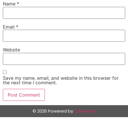
Name
*
Email
*
Website
Save my name, email, and website in this browser for
the next time I comment.
© 2026 Powered by
Ezeewebs