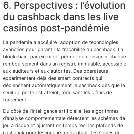
6. Perspectives : l’évolution
du cashback dans les live
casinos post‑pandémie
La pandémie a accéléré l’adoption de technologies
avancées pour garantir la traçabilité du cashback. La
blockchain, par exemple, permet de consigner chaque
remboursement dans un registre immuable, accessible
aux auditeurs et aux autorités. Des opérateurs
expérimentent déjà des smart contracts qui
déclenchent automatiquement le cashback dès que le
seuil de perte est atteint, réduisant les délais de
traitement.
Du côté de l’intelligence artificielle, les algorithmes
d’analyse comportementale détectent les schémas de
jeu à risque et ajustent en temps réel les plafonds de
cashback pour les joueurs présentant des signes de