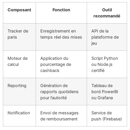
Composant
Fonction
Outil
recommandé
Tracker de
Enregistrement en
API de la
paris
temps réel des mises
plateforme de
jeu
Moteur de
Application du
Script Python
calcul
pourcentage de
ou Node.js
cashback
certifié
Reporting
Génération de
Tableau de
rapports quotidiens
bord PowerBI
pour l’autorité
ou Grafana
Notification
Envoi de messages
Service de
de remboursement
push (Firebase)