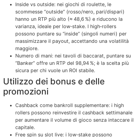
Inside vs outside: nei giochi di roulette, le
scommesse “outside” (rosso/nero, pari/dispari)
hanno un RTP più alto (≈ 48,6 %) e riducono la
varianza, ideale per low‑stake. I high‑rollers
possono puntare su “inside” (singoli numeri) per
massimizzare il payout, accettando una volatilità
maggiore.
Numero di mani: nei tavoli di baccarat, puntare su
“Banker” offre un RTP del 98,94 %; è la scelta più
sicura per chi vuole un ROI stabile.
Utilizzo dei bonus e delle
promozioni
Cashback come bankroll supplementare: i high
rollers possono reinvestire il cashback settimanale
per aumentare il volume di gioco senza intaccare il
capitale.
Free spin su slot live: i low‑stake possono