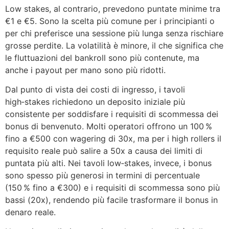
Low stakes, al contrario, prevedono puntate minime tra
€1 e €5. Sono la scelta più comune per i principianti o
per chi preferisce una sessione più lunga senza rischiare
grosse perdite. La volatilità è minore, il che significa che
le fluttuazioni del bankroll sono più contenute, ma
anche i payout per mano sono più ridotti.
Dal punto di vista dei costi di ingresso, i tavoli
high‑stakes richiedono un deposito iniziale più
consistente per soddisfare i requisiti di scommessa dei
bonus di benvenuto. Molti operatori offrono un 100 %
fino a €500 con wagering di 30x, ma per i high rollers il
requisito reale può salire a 50x a causa dei limiti di
puntata più alti. Nei tavoli low‑stakes, invece, i bonus
sono spesso più generosi in termini di percentuale
(150 % fino a €300) e i requisiti di scommessa sono più
bassi (20x), rendendo più facile trasformare il bonus in
denaro reale.