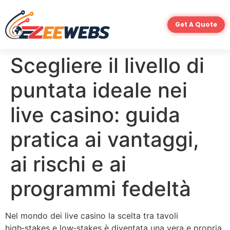
Get A Quote
Scegliere il livello di
puntata ideale nei
live casino: guida
pratica ai vantaggi,
ai rischi e ai
programmi fedeltà
Nel mondo dei live casino la scelta tra tavoli
high‑stakes e low‑stakes è diventata una vera e propria