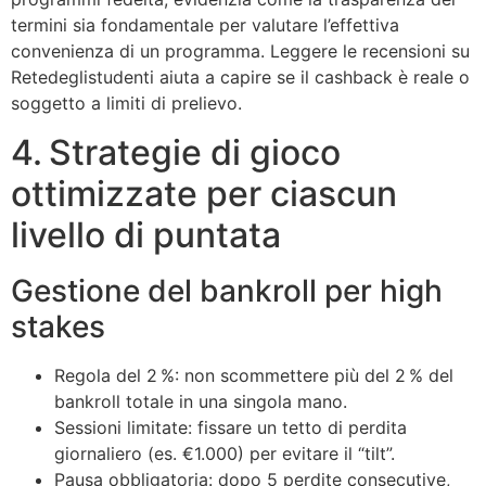
termini sia fondamentale per valutare l’effettiva
convenienza di un programma. Leggere le recensioni su
Retedeglistudenti aiuta a capire se il cashback è reale o
soggetto a limiti di prelievo.
4. Strategie di gioco
ottimizzate per ciascun
livello di puntata
Gestione del bankroll per high
stakes
Regola del 2 %: non scommettere più del 2 % del
bankroll totale in una singola mano.
Sessioni limitate: fissare un tetto di perdita
giornaliero (es. €1.000) per evitare il “tilt”.
Pausa obbligatoria: dopo 5 perdite consecutive,