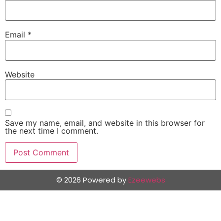
Email
*
Website
Save my name, email, and website in this browser for
the next time I comment.
© 2026 Powered by
Ezeewebs