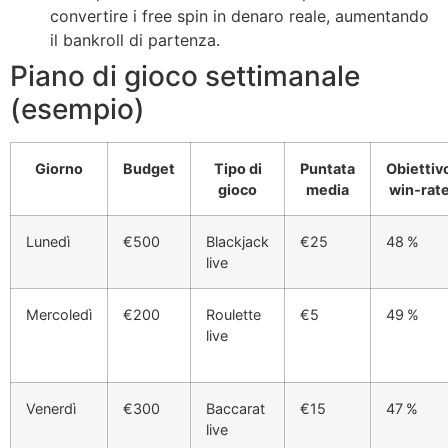
convertire i free spin in denaro reale, aumentando
il bankroll di partenza.
Piano di gioco settimanale
(esempio)
Giorno
Budget
Tipo di
Puntata
Obiettiv
gioco
media
win‑rat
Lunedì
€500
Blackjack
€25
48 %
live
Mercoledì
€200
Roulette
€5
49 %
live
Venerdì
€300
Baccarat
€15
47 %
live