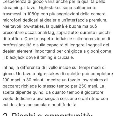
L’esperienza di gioco varia anche per la qualità dello
streaming. I tavoli high‑stakes sono solitamente
trasmessi in 1080p con più angolazioni della camera,
microfoni dedicati al dealer e un’interfaccia premium.
Nei tavoli low‑stakes, la qualità è buona ma può
presentare occasionali lag, soprattutto durante i picchi
di traffico. Questo aspetto influisce sulla percezione di
professionalità e sulla capacità di leggere i segnali del
dealer, elementi importanti per chi gioca a giochi come
il blackjack dove il timing è cruciale.
Infine, la differenza di livello incide sui tempi medi di
gioco. Un tavolo high‑stakes di roulette può completare
100 mani in 30 minuti, mentre un tavolo low‑stakes di
baccarat richiede lo stesso tempo per 250 mani. La
scelta dipende quindi da quanto tempo il giocatore
vuole dedicare a una singola sessione e dal ritmo con
cui desidera accumulare punti fedeltà.