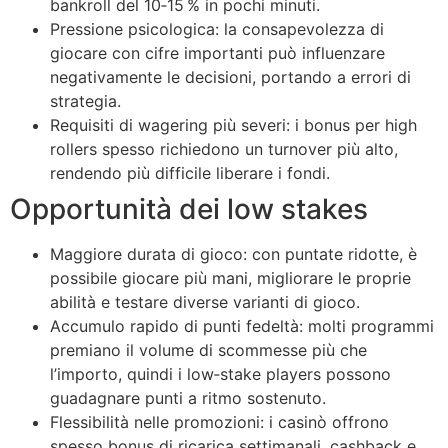
bankroll del 10‑15 % in pochi minuti.
Pressione psicologica: la consapevolezza di
giocare con cifre importanti può influenzare
negativamente le decisioni, portando a errori di
strategia.
Requisiti di wagering più severi: i bonus per high
rollers spesso richiedono un turnover più alto,
rendendo più difficile liberare i fondi.
Opportunità dei low stakes
Maggiore durata di gioco: con puntate ridotte, è
possibile giocare più mani, migliorare le proprie
abilità e testare diverse varianti di gioco.
Accumulo rapido di punti fedeltà: molti programmi
premiano il volume di scommesse più che
l’importo, quindi i low‑stake players possono
guadagnare punti a ritmo sostenuto.
Flessibilità nelle promozioni: i casinò offrono
spesso bonus di ricarica settimanali, cashback e