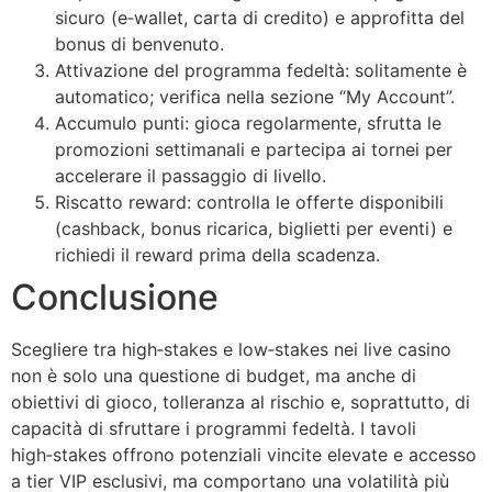
sicuro (e‑wallet, carta di credito) e approfitta del
bonus di benvenuto.
Attivazione del programma fedeltà: solitamente è
automatico; verifica nella sezione “My Account”.
Accumulo punti: gioca regolarmente, sfrutta le
promozioni settimanali e partecipa ai tornei per
accelerare il passaggio di livello.
Riscatto reward: controlla le offerte disponibili
(cashback, bonus ricarica, biglietti per eventi) e
richiedi il reward prima della scadenza.
Conclusione
Scegliere tra high‑stakes e low‑stakes nei live casino
non è solo una questione di budget, ma anche di
obiettivi di gioco, tolleranza al rischio e, soprattutto, di
capacità di sfruttare i programmi fedeltà. I tavoli
high‑stakes offrono potenziali vincite elevate e accesso
a tier VIP esclusivi, ma comportano una volatilità più