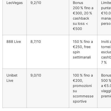
LeoVegas
9,2/10
Bonus
Limite
200 % fino a
punta
€300, 20 %
€10.0
cashback
mana
su loss <
perso
€500
888 Live
8,7/10
150 % fino a
Inviti 
€250, free
tornei
spin
esclus
settimanali
cash
7 %
Unibet
9,0/10
100 % fino a
Bonus
Live
€200,
500 %
promozioni
a €5.
su
viaggi
scommesse
premi
sportive