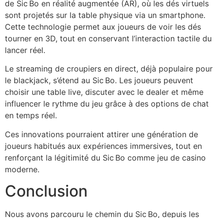
de Sic Bo en réalité augmentée (AR), où les dés virtuels
sont projetés sur la table physique via un smartphone.
Cette technologie permet aux joueurs de voir les dés
tourner en 3D, tout en conservant l’interaction tactile du
lancer réel.
Le streaming de croupiers en direct, déjà populaire pour
le blackjack, s’étend au Sic Bo. Les joueurs peuvent
choisir une table live, discuter avec le dealer et même
influencer le rythme du jeu grâce à des options de chat
en temps réel.
Ces innovations pourraient attirer une génération de
joueurs habitués aux expériences immersives, tout en
renforçant la légitimité du Sic Bo comme jeu de casino
moderne.
Conclusion
Nous avons parcouru le chemin du Sic Bo, depuis les