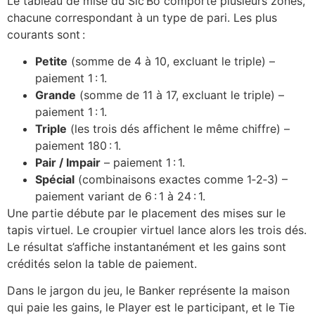
Le tableau de mise du Sic Bo comporte plusieurs zones,
chacune correspondant à un type de pari. Les plus
courants sont :
Petite
(somme de 4 à 10, excluant le triple) –
paiement 1 : 1.
Grande
(somme de 11 à 17, excluant le triple) –
paiement 1 : 1.
Triple
(les trois dés affichent le même chiffre) –
paiement 180 : 1.
Pair / Impair
– paiement 1 : 1.
Spécial
(combinaisons exactes comme 1‑2‑3) –
paiement variant de 6 : 1 à 24 : 1.
Une partie débute par le placement des mises sur le
tapis virtuel. Le croupier virtuel lance alors les trois dés.
Le résultat s’affiche instantanément et les gains sont
crédités selon la table de paiement.
Dans le jargon du jeu, le Banker représente la maison
qui paie les gains, le Player est le participant, et le Tie