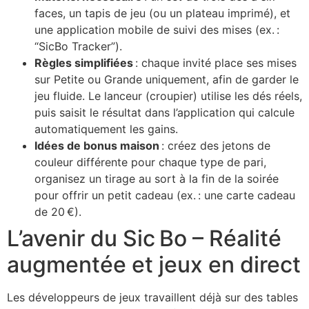
faces, un tapis de jeu (ou un plateau imprimé), et
une application mobile de suivi des mises (ex. :
“SicBo Tracker”).
Règles simplifiées
: chaque invité place ses mises
sur Petite ou Grande uniquement, afin de garder le
jeu fluide. Le lanceur (croupier) utilise les dés réels,
puis saisit le résultat dans l’application qui calcule
automatiquement les gains.
Idées de bonus maison
: créez des jetons de
couleur différente pour chaque type de pari,
organisez un tirage au sort à la fin de la soirée
pour offrir un petit cadeau (ex. : une carte cadeau
de 20 €).
L’avenir du Sic Bo – Réalité
augmentée et jeux en direct
Les développeurs de jeux travaillent déjà sur des tables