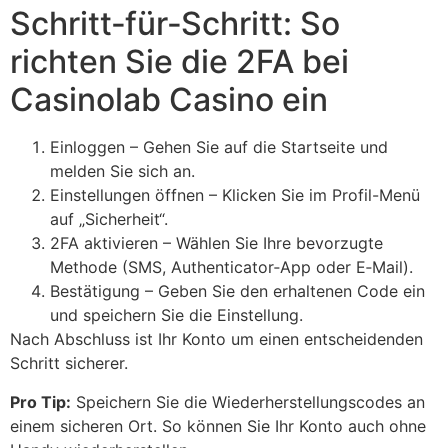
Schritt‑für‑Schritt: So
richten Sie die 2FA bei
Casinolab Casino ein
Einloggen – Gehen Sie auf die Startseite und
melden Sie sich an.
Einstellungen öffnen – Klicken Sie im Profil-Menü
auf „Sicherheit“.
2FA aktivieren – Wählen Sie Ihre bevorzugte
Methode (SMS, Authenticator‑App oder E‑Mail).
Bestätigung – Geben Sie den erhaltenen Code ein
und speichern Sie die Einstellung.
Nach Abschluss ist Ihr Konto um einen entscheidenden
Schritt sicherer.
Pro Tip:
Speichern Sie die Wiederherstellungscodes an
einem sicheren Ort. So können Sie Ihr Konto auch ohne