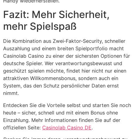
Handy wiederherstellen.
Fazit: Mehr Sicherheit,
mehr Spielspaß
Die Kombination aus Zwei‑Faktor‑Security, schneller
Auszahlung und einem breiten Spielportfolio macht
Casinolab Casino zu einer der sichersten Optionen für
deutsche Spieler. Wer verantwortungsbewusst und
geschützt spielen möchte, findet hier nicht nur einen
attraktiven Willkommensbonus, sondern auch ein
System, das den Schutz persönlicher Daten ernst
nimmt.
Entdecken Sie die Vorteile selbst und starten Sie noch
heute – sicher, schnell und mit einem Bonus ohne
Einzahlung. Mehr Informationen finden Sie auf der
offiziellen Seite:
Casinolab Casino DE
.