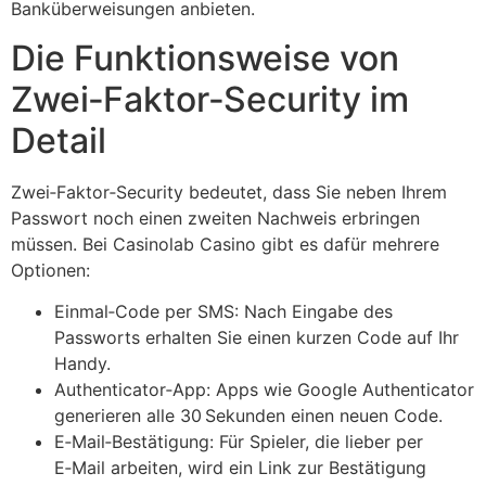
Banküberweisungen anbieten.
Die Funktionsweise von
Zwei‑Faktor‑Security im
Detail
Zwei‑Faktor‑Security bedeutet, dass Sie neben Ihrem
Passwort noch einen zweiten Nachweis erbringen
müssen. Bei Casinolab Casino gibt es dafür mehrere
Optionen:
Einmal‑Code per SMS: Nach Eingabe des
Passworts erhalten Sie einen kurzen Code auf Ihr
Handy.
Authenticator‑App: Apps wie Google Authenticator
generieren alle 30 Sekunden einen neuen Code.
E‑Mail‑Bestätigung: Für Spieler, die lieber per
E‑Mail arbeiten, wird ein Link zur Bestätigung