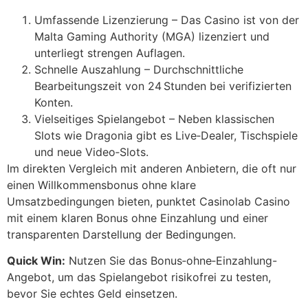
Umfassende Lizenzierung – Das Casino ist von der
Malta Gaming Authority (MGA) lizenziert und
unterliegt strengen Auflagen.
Schnelle Auszahlung – Durchschnittliche
Bearbeitungszeit von 24 Stunden bei verifizierten
Konten.
Vielseitiges Spielangebot – Neben klassischen
Slots wie Dragonia gibt es Live‑Dealer, Tischspiele
und neue Video‑Slots.
Im direkten Vergleich mit anderen Anbietern, die oft nur
einen Willkommensbonus ohne klare
Umsatzbedingungen bieten, punktet Casinolab Casino
mit einem klaren Bonus ohne Einzahlung und einer
transparenten Darstellung der Bedingungen.
Quick Win:
Nutzen Sie das Bonus‑ohne‑Einzahlung-
Angebot, um das Spielangebot risikofrei zu testen,
bevor Sie echtes Geld einsetzen.