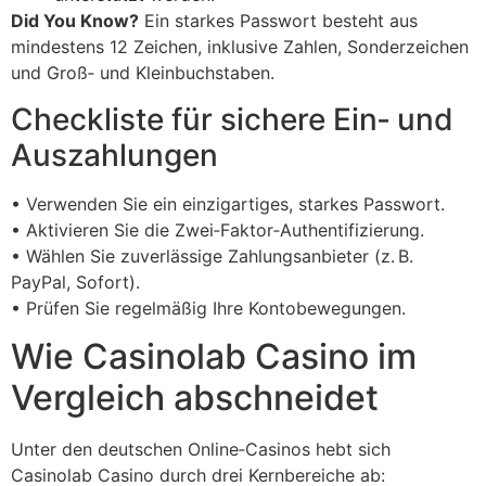
Did You Know?
Ein starkes Passwort besteht aus
mindestens 12 Zeichen, inklusive Zahlen, Sonderzeichen
und Groß‑ und Kleinbuchstaben.
Checkliste für sichere Ein‑ und
Auszahlungen
• Verwenden Sie ein einzigartiges, starkes Passwort.
• Aktivieren Sie die Zwei‑Faktor‑Authentifizierung.
• Wählen Sie zuverlässige Zahlungsanbieter (z. B.
PayPal, Sofort).
• Prüfen Sie regelmäßig Ihre Kontobewegungen.
Wie Casinolab Casino im
Vergleich abschneidet
Unter den deutschen Online‑Casinos hebt sich
Casinolab Casino durch drei Kernbereiche ab: