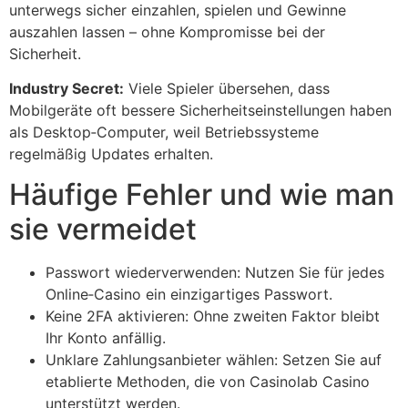
unterwegs sicher einzahlen, spielen und Gewinne
auszahlen lassen – ohne Kompromisse bei der
Sicherheit.
Industry Secret:
Viele Spieler übersehen, dass
Mobilgeräte oft bessere Sicherheitseinstellungen haben
als Desktop‑Computer, weil Betriebssysteme
regelmäßig Updates erhalten.
Häufige Fehler und wie man
sie vermeidet
Passwort wiederverwenden: Nutzen Sie für jedes
Online‑Casino ein einzigartiges Passwort.
Keine 2FA aktivieren: Ohne zweiten Faktor bleibt
Ihr Konto anfällig.
Unklare Zahlungsanbieter wählen: Setzen Sie auf
etablierte Methoden, die von Casinolab Casino
unterstützt werden.