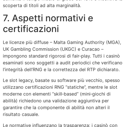
scoperta di titoli ad alta marginalità.
7. Aspetti normativi e
certificazioni
Le licenze più diffuse – Malta Gaming Authority (MGA),
UK Gambling Commission (UKGC) e Curacao –
impongono standard rigorosi di fair‑play. Tutti i casinò
esaminati sono soggetti a audit periodici che verificano
l’integrità dell’RNG e la correttezza del RTP dichiarato.
Le slot legacy, basate su software più vecchio, spesso
utilizzano certificazioni RNG “statiche”, mentre le slot
moderne con elementi “skill‑based” (mini‑giochi di
abilità) richiedono una validazione aggiuntiva per
garantire che la componente di abilità non alteri il
risultato casuale.
Le normative influenzano la trasparenza: i casinò con