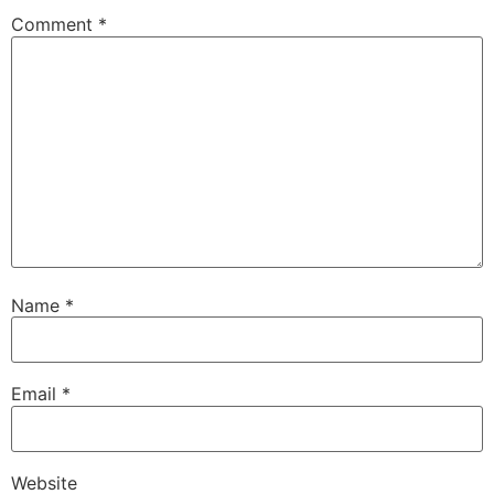
Comment
*
Name
*
Email
*
Website