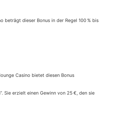
o beträgt dieser Bonus in der Regel 100 % bis
otlounge Casino bietet diesen Bonus
. Sie erzielt einen Gewinn von 25 €, den sie