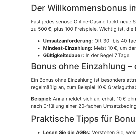
Der Willkommensbonus im
Fast jedes seriöse Online‑Casino lockt neue 
zu 500 €, plus 100 Freispiele. Wichtig ist, d
Umsatzanforderung:
Oft 30‑ bis 40‑fa
Mindest‑Einzahlung:
Meist 10 €, um den
Gültigkeitsdauer:
In der Regel 7 Tage.
Bonus ohne Einzahlung – d
Ein Bonus ohne Einzahlung ist besonders attra
regelmäßig an, zum Beispiel 10 € Gratisgutha
Beispiel:
Anna meldet sich an, erhält 10 € ohn
nach Erfüllung einer 20‑fachen Umsatzbedin
Praktische Tipps für Bon
Lesen Sie die AGBs:
Verstehen Sie, welc