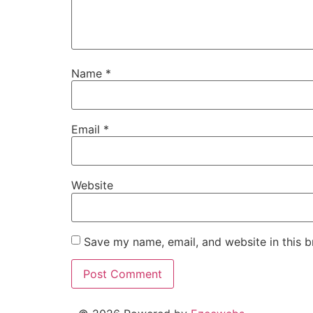
Name
*
Email
*
Website
Save my name, email, and website in this b