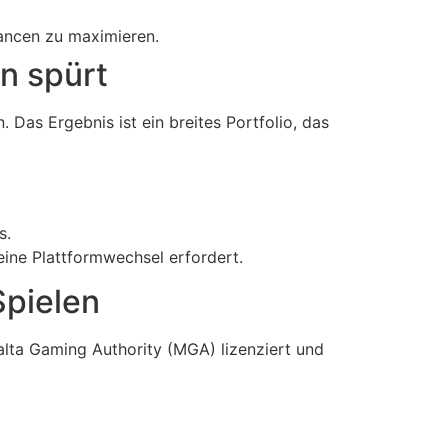
hancen zu maximieren.
n spürt
Das Ergebnis ist ein breites Portfolio, das
s.
eine Plattformwechsel erfordert.
Spielen
alta Gaming Authority (MGA) lizenziert und