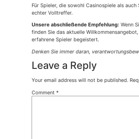
Für Spieler, die sowohl Casinospiele als auch
echter Volltreffer.
Unsere abschließende Empfehlung:
Wenn Sie
finden Sie das aktuelle Willkommensangebot, 
erfahrene Spieler begeistert.
Denken Sie immer daran, verantwortungsbewuss
Leave a Reply
Your email address will not be published.
Req
Comment
*