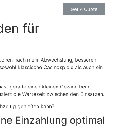
Get A Quote
den für
r suchen nach mehr Abwechslung, besseren
sowohl klassische Casinospiele als auch ein
 hast gerade einen kleinen Gewinn beim
uziert die Wartezeit zwischen den Einsätzen.
chzeitig genießen kann?
ne Einzahlung optimal