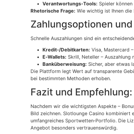
Verantwortungs‑Tools:
Spieler können 
Rhetorische Frage:
Wie wichtig ist Ihnen die 
Zahlungsoptionen und
Schnelle Auszahlungen sind ein entscheidende
Kredit‑/Debitkarten:
Visa, Mastercard –
E‑Wallets:
Skrill, Neteller – Auszahlung
Banküberweisung:
Sicher, aber etwas 
Die Plattform legt Wert auf transparente Geb
bei bestimmten Methoden erhoben.
Fazit und Empfehlung:
Nachdem wir die wichtigsten Aspekte – Bonus‑
Bild zeichnen. Slotlounge Casino kombinier
umfangreiches Sportwetten‑Portfolio. Die L
Angebot besonders vertrauenswürdig.