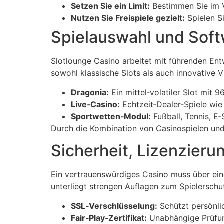
Setzen Sie ein Limit:
Bestimmen Sie im V
Nutzen Sie Freispiele gezielt:
Spielen S
Spielauswahl und Softw
Slotlounge Casino arbeitet mit führenden Ent
sowohl klassische Slots als auch innovative V
Dragonia:
Ein mittel‑volatiler Slot mit 
Live‑Casino:
Echtzeit‑Dealer‑Spiele wie
Sportwetten‑Modul:
Fußball, Tennis, E
Durch die Kombination von Casinospielen und 
Sicherheit, Lizenzieru
Ein vertrauenswürdiges Casino muss über eine
unterliegt strengen Auflagen zum Spielerschu
SSL‑Verschlüsselung:
Schützt persönli
Fair‑Play‑Zertifikat:
Unabhängige Prüfun