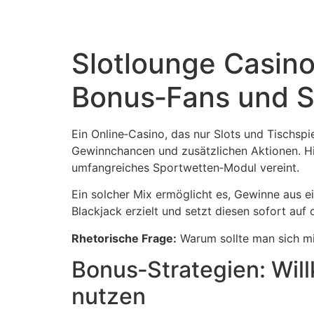
Slotlounge Casino
Bonus‑Fans und S
Ein Online‑Casino, das nur Slots und Tischsp
Gewinnchancen und zusätzlichen Aktionen. Hie
umfangreiches Sportwetten‑Modul vereint.
Ein solcher Mix ermöglicht es, Gewinne aus ei
Blackjack erzielt und setzt diesen sofort auf
Rhetorische Frage:
Warum sollte man sich mi
Bonus‑Strategien: Wi
nutzen