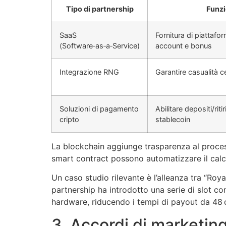
Tipo di partnership
Funzi
SaaS
Fornitura di piattafor
(Software‑as‑a‑Service)
account e bonus
Integrazione RNG
Garantire casualità ce
Soluzioni di pagamento
Abilitare depositi/riti
cripto
stablecoin
La blockchain aggiunge trasparenza al processo
smart contract possono automatizzare il calco
Un caso studio rilevante è l’alleanza tra “Roy
partnership ha introdotto una serie di slot co
hardware, riducendo i tempi di payout da 48 o
3. Accordi di marketing