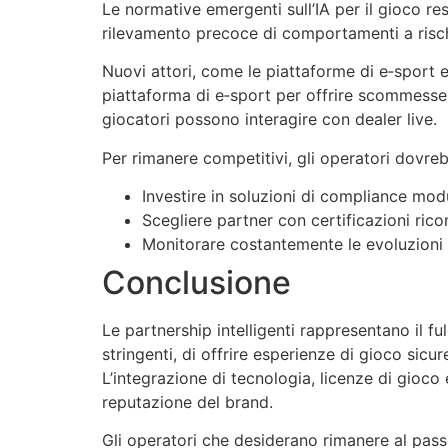
Le normative emergenti sull’IA per il gioco re
rilevamento precoce di comportamenti a rischi
Nuovi attori, come le piattaforme di e‑sport
piattaforma di e‑sport per offrire scommesse 
giocatori possono interagire con dealer live.
Per rimanere competitivi, gli operatori dovre
Investire in soluzioni di compliance modu
Scegliere partner con certificazioni ric
Monitorare costantemente le evoluzioni no
Conclusione
Le partnership intelligenti rappresentano il f
stringenti, di offrire esperienze di gioco sicu
L’integrazione di tecnologia, licenze di gioco 
reputazione del brand.
Gli operatori che desiderano rimanere al pas