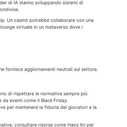
ider di IA stanno sviluppando sistemi di
ondivise.
hip. Un casinò potrebbe collaborare con una
 lounge virtuale in un metaverso dove i
he fornisce aggiornamenti neutrali sul settore.
tono di rispettare le normative sempre più
te da eventi come il Black Friday.
ave per mantenere la fiducia dei giocatori e la
ative, consultare risorse come Haos Itn per