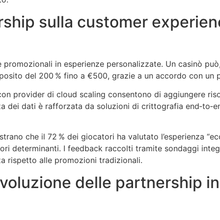
rship sulla customer experien
 promozionali in esperienze personalizzate. Un casinò può, 
eposito del 200 % fino a €500, grazie a un accordo con un 
ip con provider di cloud scaling consentono di aggiungere ris
 dei dati è rafforzata da soluzioni di crittografia end‑to‑e
ano che il 72 % dei giocatori ha valutato l’esperienza “ecce
ri determinanti. I feedback raccolti tramite sondaggi integ
 rispetto alle promozioni tradizionali.
evoluzione delle partnership i