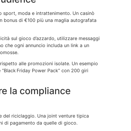
o sport, moda e intrattenimento. Un casinò
un bonus di €100 più una maglia autografata
licità sul gioco d’azzardo, utilizzare messaggi
ono che ogni annuncio includa un link a un
promosse.
rispetto alle promozioni isolate. Un esempio
le “Black Friday Power Pack” con 200 giri
re la compliance
 del riciclaggio. Una joint venture tipica
oni di pagamento da quelle di gioco.