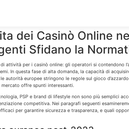
cita dei Casinò Online n
igenti Sfidano la Normat
 di attività per i casinò online: gli operatori si contendono l
remi. In questa fase di alta domanda, la capacità di acquisi
e autorità europee stringono le regole sul gioco d’azzardo e
il mercato offre spunti interessanti.
tecnologia, PSP e brand di lifestyle non sono più semplici ac
erenziazione competitiva. Nei paragrafi seguenti esaminere
 efficaci per garantire sicurezza e trasparenza, e quali op