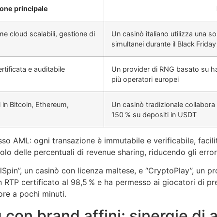
one principale
me cloud scalabili, gestione di
Un casinò italiano utilizza una so
simultanei durante il Black Friday
rtificata e auditabile
Un provider di RNG basato su ha
più operatori europei
ri in Bitcoin, Ethereum,
Un casinò tradizionale collabora 
150 % su depositi in USDT
 AML: ogni transazione è immutabile e verificabile, facilitan
lo delle percentuali di revenue sharing, riducendo gli error
alSpin”, un casinò con licenza maltese, e “CryptoPlay”, un pr
n RTP certificato al 98,5 % e ha permesso ai giocatori di pr
re a pochi minuti.
 con brand affini: sinergie di