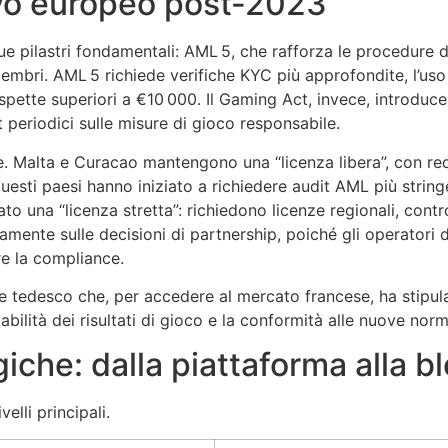
ivo europeo post‑2023
e pilastri fondamentali: AML 5, che rafforza le procedure di
 membri. AML 5 richiede verifiche KYC più approfondite, l’us
spette superiori a €10 000. Il Gaming Act, invece, introduce
t periodici sulle misure di gioco responsabile.
ie. Malta e Curacao mantengono una “licenza libera”, con requ
 questi paesi hanno iniziato a richiedere audit AML più strin
o una “licenza stretta”: richiedono licenze regionali, control
tamente sulle decisioni di partnership, poiché gli operatori
e la compliance.
e tedesco che, per accedere al mercato francese, ha stipul
abilità dei risultati di gioco e la conformità alle nuove nor
iche: dalla piattaforma alla b
elli principali.