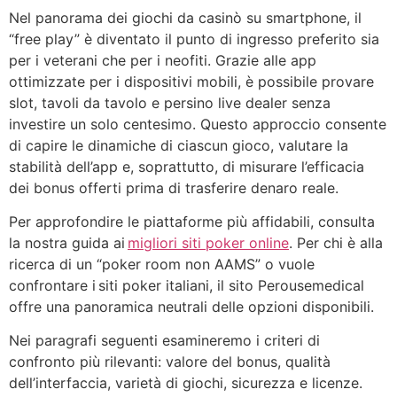
Nel panorama dei giochi da casinò su smartphone, il
“free play” è diventato il punto di ingresso preferito sia
per i veterani che per i neofiti. Grazie alle app
ottimizzate per i dispositivi mobili, è possibile provare
slot, tavoli da tavolo e persino live dealer senza
investire un solo centesimo. Questo approccio consente
di capire le dinamiche di ciascun gioco, valutare la
stabilità dell’app e, soprattutto, di misurare l’efficacia
dei bonus offerti prima di trasferire denaro reale.
Per approfondire le piattaforme più affidabili, consulta
la nostra guida ai
migliori siti poker online
. Per chi è alla
ricerca di un “poker room non AAMS” o vuole
confrontare i siti poker italiani, il sito Perousemedical
offre una panoramica neutrali delle opzioni disponibili.
Nei paragrafi seguenti esamineremo i criteri di
confronto più rilevanti: valore del bonus, qualità
dell’interfaccia, varietà di giochi, sicurezza e licenze.