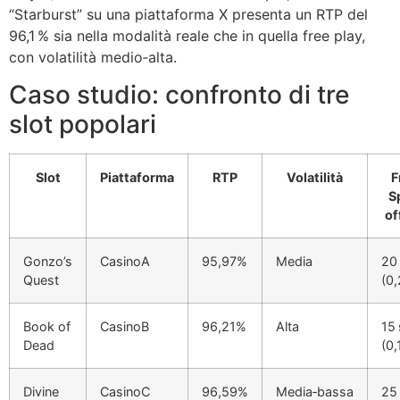
“Starburst” su una piattaforma X presenta un RTP del
96,1 % sia nella modalità reale che in quella free play,
con volatilità medio‑alta.
Caso studio: confronto di tre
slot popolari
Slot
Piattaforma
RTP
Volatilità
F
S
of
Gonzo’s
CasinoA
95,97%
Media
20 
Quest
(0,
Book of
CasinoB
96,21%
Alta
15 
Dead
(0,
Divine
CasinoC
96,59%
Media‑bassa
25 