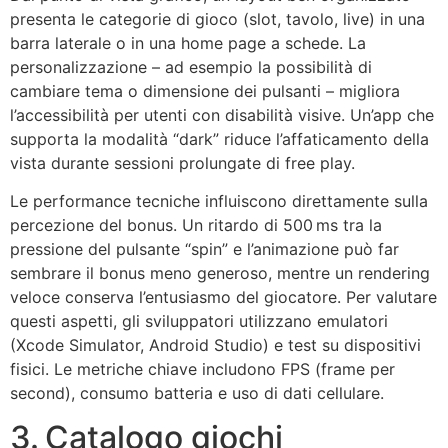
presenta le categorie di gioco (slot, tavolo, live) in una
barra laterale o in una home page a schede. La
personalizzazione – ad esempio la possibilità di
cambiare tema o dimensione dei pulsanti – migliora
l’accessibilità per utenti con disabilità visive. Un’app che
supporta la modalità “dark” riduce l’affaticamento della
vista durante sessioni prolungate di free play.
Le performance tecniche influiscono direttamente sulla
percezione del bonus. Un ritardo di 500 ms tra la
pressione del pulsante “spin” e l’animazione può far
sembrare il bonus meno generoso, mentre un rendering
veloce conserva l’entusiasmo del giocatore. Per valutare
questi aspetti, gli sviluppatori utilizzano emulatori
(Xcode Simulator, Android Studio) e test su dispositivi
fisici. Le metriche chiave includono FPS (frame per
second), consumo batteria e uso di dati cellulare.
3. Catalogo giochi