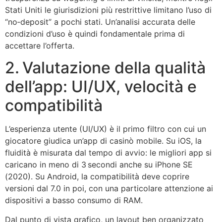
Stati Uniti le giurisdizioni più restrittive limitano l’uso di
“no‑deposit” a pochi stati. Un’analisi accurata delle
condizioni d’uso è quindi fondamentale prima di
accettare l’offerta.
2. Valutazione della qualità
dell’app: UI/UX, velocità e
compatibilità
L’esperienza utente (UI/UX) è il primo filtro con cui un
giocatore giudica un’app di casinò mobile. Su iOS, la
fluidità è misurata dal tempo di avvio: le migliori app si
caricano in meno di 3 secondi anche su iPhone SE
(2020). Su Android, la compatibilità deve coprire
versioni dal 7.0 in poi, con una particolare attenzione ai
dispositivi a basso consumo di RAM.
Dal punto di vista grafico, un layout ben organizzato