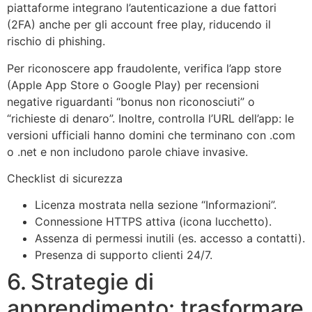
piattaforme integrano l’autenticazione a due fattori
(2FA) anche per gli account free play, riducendo il
rischio di phishing.
Per riconoscere app fraudolente, verifica l’app store
(Apple App Store o Google Play) per recensioni
negative riguardanti “bonus non riconosciuti” o
“richieste di denaro”. Inoltre, controlla l’URL dell’app: le
versioni ufficiali hanno domini che terminano con .com
o .net e non includono parole chiave invasive.
Checklist di sicurezza
Licenza mostrata nella sezione “Informazioni”.
Connessione HTTPS attiva (icona lucchetto).
Assenza di permessi inutili (es. accesso a contatti).
Presenza di supporto clienti 24/7.
6. Strategie di
apprendimento: trasformare