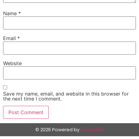
Name
*
Email
*
Website
Save my name, email, and website in this browser for
the next time I comment.
© 2026 Powered by
Ezeewebs