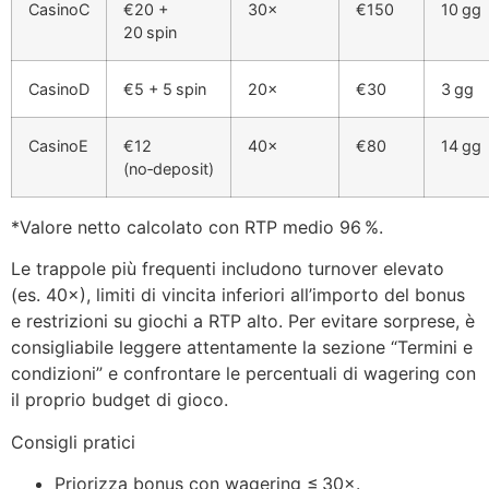
CasinoC
€20 +
30×
€150
10 gg
20 spin
CasinoD
€5 + 5 spin
20×
€30
3 gg
CasinoE
€12
40×
€80
14 gg
(no‑deposit)
*Valore netto calcolato con RTP medio 96 %.
Le trappole più frequenti includono turnover elevato
(es. 40×), limiti di vincita inferiori all’importo del bonus
e restrizioni su giochi a RTP alto. Per evitare sorprese, è
consigliabile leggere attentamente la sezione “Termini e
condizioni” e confrontare le percentuali di wagering con
il proprio budget di gioco.
Consigli pratici
Priorizza bonus con wagering ≤ 30×.