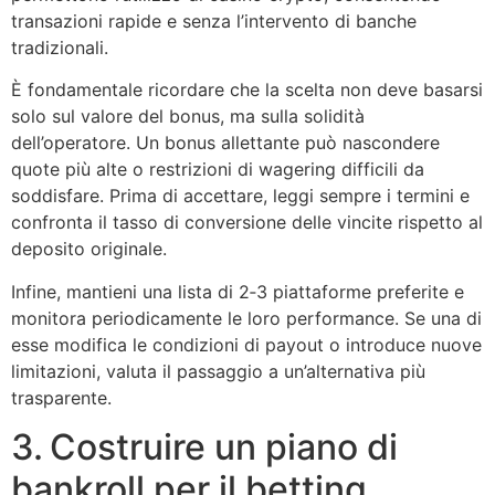
transazioni rapide e senza l’intervento di banche
tradizionali.
È fondamentale ricordare che la scelta non deve basarsi
solo sul valore del bonus, ma sulla solidità
dell’operatore. Un bonus allettante può nascondere
quote più alte o restrizioni di wagering difficili da
soddisfare. Prima di accettare, leggi sempre i termini e
confronta il tasso di conversione delle vincite rispetto al
deposito originale.
Infine, mantieni una lista di 2‑3 piattaforme preferite e
monitora periodicamente le loro performance. Se una di
esse modifica le condizioni di payout o introduce nuove
limitazioni, valuta il passaggio a un’alternativa più
trasparente.
3. Costruire un piano di
bankroll per il betting