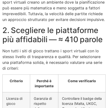
sport virtuali creano un ambiente dove la pianificazione
può essere più matematica e meno soggetta a fattori
imprevedibili. Tuttavia, la velocità delle partite richiede
un approccio strutturato per evitare decisioni impulsive.
2. Scegliere le piattaforme
più affidabili — ≈ 410 parole
Non tutti i siti di gioco trattano i sport virtuali con lo
stesso livello di trasparenza e qualità. Per selezionare
una piattaforma solida, è necessario valutare una serie
di criteri:
Criterio
Perché è
Come verificarlo
importante
Licenza di
Garanzia di
Controllare il badge della
gioco
rispetto
licenza (Malta, UKGC,