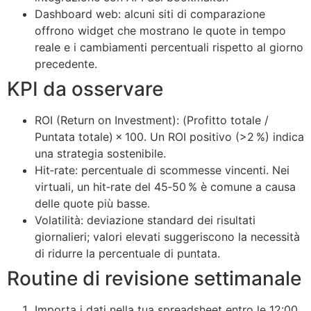
Dashboard web: alcuni siti di comparazione
offrono widget che mostrano le quote in tempo
reale e i cambiamenti percentuali rispetto al giorno
precedente.
KPI da osservare
ROI (Return on Investment): (Profitto totale /
Puntata totale) × 100. Un ROI positivo (>2 %) indica
una strategia sostenibile.
Hit‑rate: percentuale di scommesse vincenti. Nei
virtuali, un hit‑rate del 45‑50 % è comune a causa
delle quote più basse.
Volatilità: deviazione standard dei risultati
giornalieri; valori elevati suggeriscono la necessità
di ridurre la percentuale di puntata.
Routine di revisione settimanale
Importa i dati nella tua spreadsheet entro le 12:00