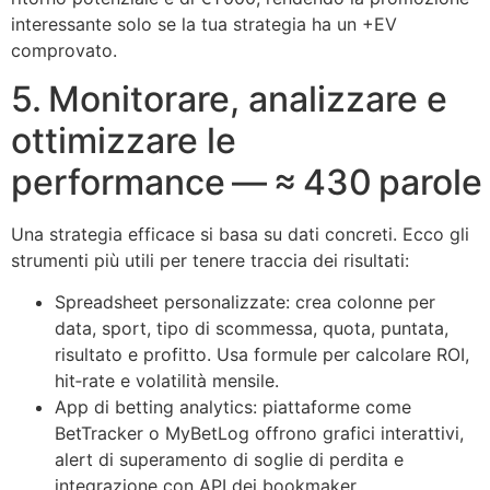
interessante solo se la tua strategia ha un +EV
comprovato.
5. Monitorare, analizzare e
ottimizzare le
performance — ≈ 430 parole
Una strategia efficace si basa su dati concreti. Ecco gli
strumenti più utili per tenere traccia dei risultati:
Spreadsheet personalizzate: crea colonne per
data, sport, tipo di scommessa, quota, puntata,
risultato e profitto. Usa formule per calcolare ROI,
hit‑rate e volatilità mensile.
App di betting analytics: piattaforme come
BetTracker o MyBetLog offrono grafici interattivi,
alert di superamento di soglie di perdita e
integrazione con API dei bookmaker.