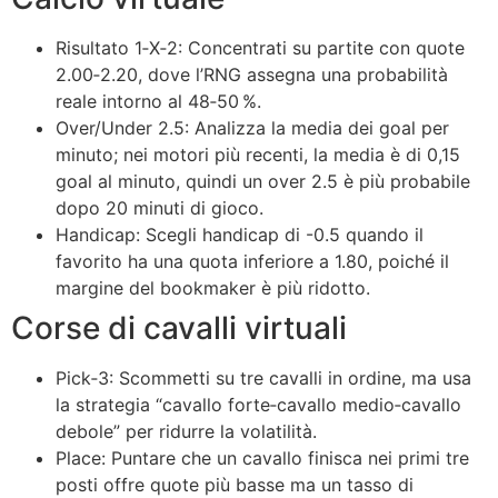
Risultato 1‑X‑2: Concentrati su partite con quote
2.00‑2.20, dove l’RNG assegna una probabilità
reale intorno al 48‑50 %.
Over/Under 2.5: Analizza la media dei goal per
minuto; nei motori più recenti, la media è di 0,15
goal al minuto, quindi un over 2.5 è più probabile
dopo 20 minuti di gioco.
Handicap: Scegli handicap di -0.5 quando il
favorito ha una quota inferiore a 1.80, poiché il
margine del bookmaker è più ridotto.
Corse di cavalli virtuali
Pick‑3: Scommetti su tre cavalli in ordine, ma usa
la strategia “cavallo forte‑cavallo medio‑cavallo
debole” per ridurre la volatilità.
Place: Puntare che un cavallo finisca nei primi tre
posti offre quote più basse ma un tasso di