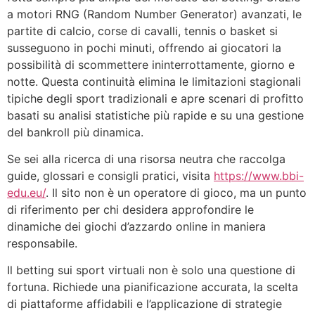
a motori RNG (Random Number Generator) avanzati, le
partite di calcio, corse di cavalli, tennis o basket si
susseguono in pochi minuti, offrendo ai giocatori la
possibilità di scommettere ininterrottamente, giorno e
notte. Questa continuità elimina le limitazioni stagionali
tipiche degli sport tradizionali e apre scenari di profitto
basati su analisi statistiche più rapide e su una gestione
del bankroll più dinamica.
Se sei alla ricerca di una risorsa neutra che raccolga
guide, glossari e consigli pratici, visita
https://www.bbi-
edu.eu/
. Il sito non è un operatore di gioco, ma un punto
di riferimento per chi desidera approfondire le
dinamiche dei giochi d’azzardo online in maniera
responsabile.
Il betting sui sport virtuali non è solo una questione di
fortuna. Richiede una pianificazione accurata, la scelta
di piattaforme affidabili e l’applicazione di strategie