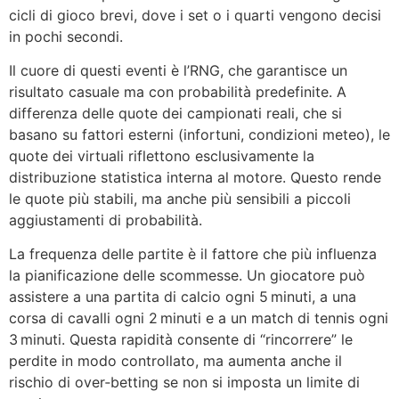
cicli di gioco brevi, dove i set o i quarti vengono decisi
in pochi secondi.
Il cuore di questi eventi è l’RNG, che garantisce un
risultato casuale ma con probabilità predefinite. A
differenza delle quote dei campionati reali, che si
basano su fattori esterni (infortuni, condizioni meteo), le
quote dei virtuali riflettono esclusivamente la
distribuzione statistica interna al motore. Questo rende
le quote più stabili, ma anche più sensibili a piccoli
aggiustamenti di probabilità.
La frequenza delle partite è il fattore che più influenza
la pianificazione delle scommesse. Un giocatore può
assistere a una partita di calcio ogni 5 minuti, a una
corsa di cavalli ogni 2 minuti e a un match di tennis ogni
3 minuti. Questa rapidità consente di “rincorrere” le
perdite in modo controllato, ma aumenta anche il
rischio di over‑betting se non si imposta un limite di