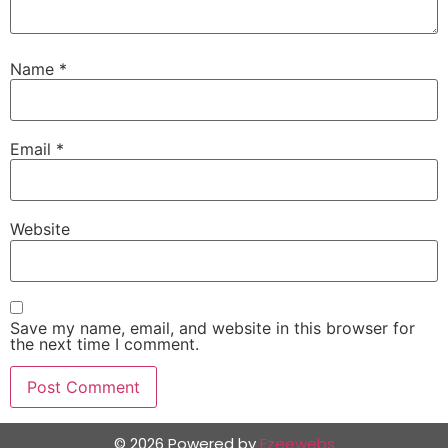
Name
*
Email
*
Website
Save my name, email, and website in this browser for
the next time I comment.
© 2026 Powered by
Ezeewebs