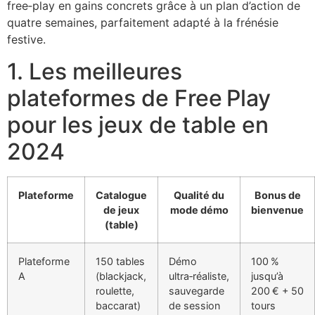
free‑play en gains concrets grâce à un plan d’action de
quatre semaines, parfaitement adapté à la frénésie
festive.
1. Les meilleures
plateformes de Free Play
pour les jeux de table en
2024
Plateforme
Catalogue
Qualité du
Bonus de
de jeux
mode démo
bienvenue
(table)
Plateforme
150 tables
Démo
100 %
A
(blackjack,
ultra‑réaliste,
jusqu’à
roulette,
sauvegarde
200 € + 50
baccarat)
de session
tours