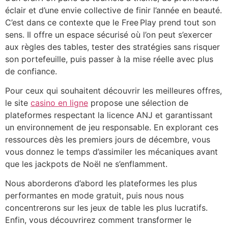
éclair et d’une envie collective de finir l’année en beauté.
C’est dans ce contexte que le Free Play prend tout son
sens. Il offre un espace sécurisé où l’on peut s’exercer
aux règles des tables, tester des stratégies sans risquer
son portefeuille, puis passer à la mise réelle avec plus
de confiance.
Pour ceux qui souhaitent découvrir les meilleures offres,
le site
casino en ligne
propose une sélection de
plateformes respectant la licence ANJ et garantissant
un environnement de jeu responsable. En explorant ces
ressources dès les premiers jours de décembre, vous
vous donnez le temps d’assimiler les mécaniques avant
que les jackpots de Noël ne s’enflamment.
Nous aborderons d’abord les plateformes les plus
performantes en mode gratuit, puis nous nous
concentrerons sur les jeux de table les plus lucratifs.
Enfin, vous découvrirez comment transformer le