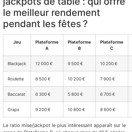
jackpots de table : qui offre
le meilleur rendement
pendant les fêtes ?
Jeu
Plateforme
Plateforme
Plateforme
A
B
C
Blackjack
12 000 €
9 500 €
10 200 €
Roulette
8 500 €
10 200 €
7 900 €
Baccarat
6 300 €
5 800 €
6 700 €
Craps
9 200 €
10 800 €
8 600 €
Le ratio mise/jackpot le plus intéressant apparaît sur le