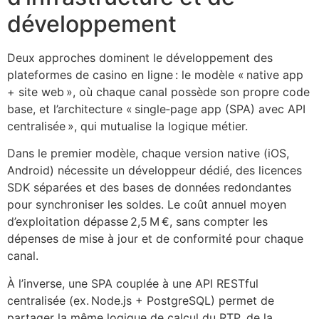
développement
Deux approches dominent le développement des
plateformes de casino en ligne : le modèle « native app
+ site web », où chaque canal possède son propre code
base, et l’architecture « single‑page app (SPA) avec API
centralisée », qui mutualise la logique métier.
Dans le premier modèle, chaque version native (iOS,
Android) nécessite un développeur dédié, des licences
SDK séparées et des bases de données redondantes
pour synchroniser les soldes. Le coût annuel moyen
d’exploitation dépasse 2,5 M €, sans compter les
dépenses de mise à jour et de conformité pour chaque
canal.
À l’inverse, une SPA couplée à une API RESTful
centralisée (ex. Node.js + PostgreSQL) permet de
partager la même logique de calcul du RTP, de la