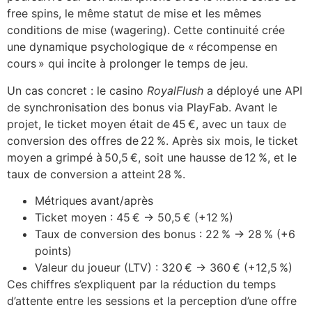
free spins, le même statut de mise et les mêmes
conditions de mise (wagering). Cette continuité crée
une dynamique psychologique de « récompense en
cours » qui incite à prolonger le temps de jeu.
Un cas concret : le casino
RoyalFlush
a déployé une API
de synchronisation des bonus via PlayFab. Avant le
projet, le ticket moyen était de 45 €, avec un taux de
conversion des offres de 22 %. Après six mois, le ticket
moyen a grimpé à 50,5 €, soit une hausse de 12 %, et le
taux de conversion a atteint 28 %.
Métriques avant/après
Ticket moyen : 45 € → 50,5 € (+12 %)
Taux de conversion des bonus : 22 % → 28 % (+6
points)
Valeur du joueur (LTV) : 320 € → 360 € (+12,5 %)
Ces chiffres s’expliquent par la réduction du temps
d’attente entre les sessions et la perception d’une offre