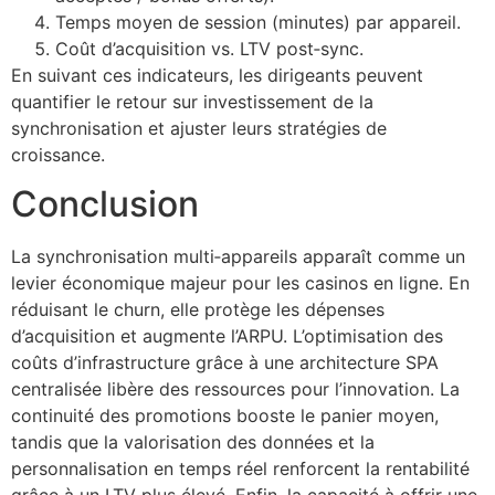
Temps moyen de session (minutes) par appareil.
Coût d’acquisition vs. LTV post‑sync.
En suivant ces indicateurs, les dirigeants peuvent
quantifier le retour sur investissement de la
synchronisation et ajuster leurs stratégies de
croissance.
Conclusion
La synchronisation multi‑appareils apparaît comme un
levier économique majeur pour les casinos en ligne. En
réduisant le churn, elle protège les dépenses
d’acquisition et augmente l’ARPU. L’optimisation des
coûts d’infrastructure grâce à une architecture SPA
centralisée libère des ressources pour l’innovation. La
continuité des promotions booste le panier moyen,
tandis que la valorisation des données et la
personnalisation en temps réel renforcent la rentabilité