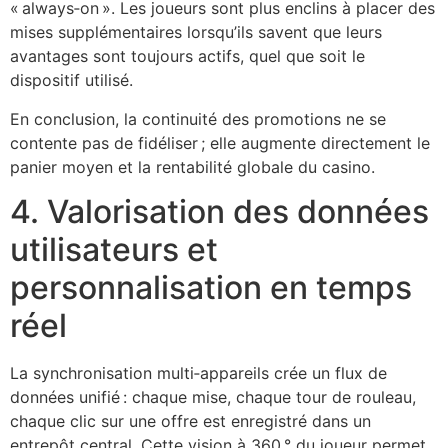
« always‑on ». Les joueurs sont plus enclins à placer des
mises supplémentaires lorsqu’ils savent que leurs
avantages sont toujours actifs, quel que soit le
dispositif utilisé.
En conclusion, la continuité des promotions ne se
contente pas de fidéliser ; elle augmente directement le
panier moyen et la rentabilité globale du casino.
4. Valorisation des données
utilisateurs et
personnalisation en temps
réel
La synchronisation multi‑appareils crée un flux de
données unifié : chaque mise, chaque tour de rouleau,
chaque clic sur une offre est enregistré dans un
entrepôt central. Cette vision à 360 ° du joueur permet