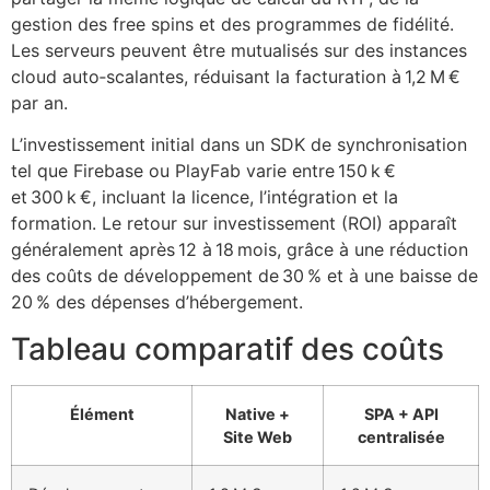
gestion des free spins et des programmes de fidélité.
Les serveurs peuvent être mutualisés sur des instances
cloud auto‑scalantes, réduisant la facturation à 1,2 M €
par an.
L’investissement initial dans un SDK de synchronisation
tel que Firebase ou PlayFab varie entre 150 k €
et 300 k €, incluant la licence, l’intégration et la
formation. Le retour sur investissement (ROI) apparaît
généralement après 12 à 18 mois, grâce à une réduction
des coûts de développement de 30 % et à une baisse de
20 % des dépenses d’hébergement.
Tableau comparatif des coûts
Élément
Native +
SPA + API
Site Web
centralisée