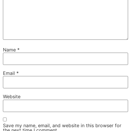
Name
*
Email
*
Website
Save my name, email, and website in this browser for
the next time I comment.