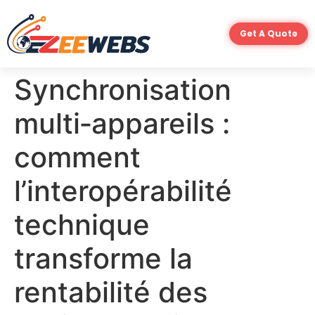
Get A Quote
Synchronisation
multi‑appareils :
comment
l’interopérabilité
technique
transforme la
rentabilité des