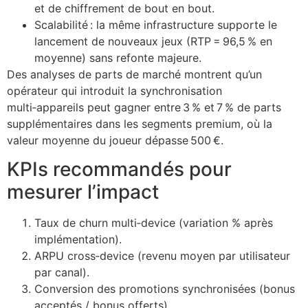
et de chiffrement de bout en bout.
Scalabilité : la même infrastructure supporte le
lancement de nouveaux jeux (RTP = 96,5 % en
moyenne) sans refonte majeure.
Des analyses de parts de marché montrent qu’un
opérateur qui introduit la synchronisation
multi‑appareils peut gagner entre 3 % et 7 % de parts
supplémentaires dans les segments premium, où la
valeur moyenne du joueur dépasse 500 €.
KPIs recommandés pour
mesurer l’impact
Taux de churn multi‑device (variation % après
implémentation).
ARPU cross‑device (revenu moyen par utilisateur
par canal).
Conversion des promotions synchronisées (bonus
acceptés / bonus offerts).