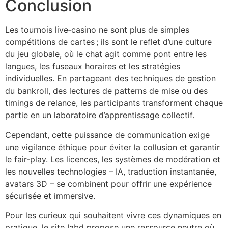
Conclusion
Les tournois live‑casino ne sont plus de simples
compétitions de cartes ; ils sont le reflet d’une culture
du jeu globale, où le chat agit comme pont entre les
langues, les fuseaux horaires et les stratégies
individuelles. En partageant des techniques de gestion
du bankroll, des lectures de patterns de mise ou des
timings de relance, les participants transforment chaque
partie en un laboratoire d’apprentissage collectif.
Cependant, cette puissance de communication exige
une vigilance éthique pour éviter la collusion et garantir
le fair‑play. Les licences, les systèmes de modération et
les nouvelles technologies – IA, traduction instantanée,
avatars 3D – se combinent pour offrir une expérience
sécurisée et immersive.
Pour les curieux qui souhaitent vivre ces dynamiques en
pratique, le site Iabd propose une ressource neutre où