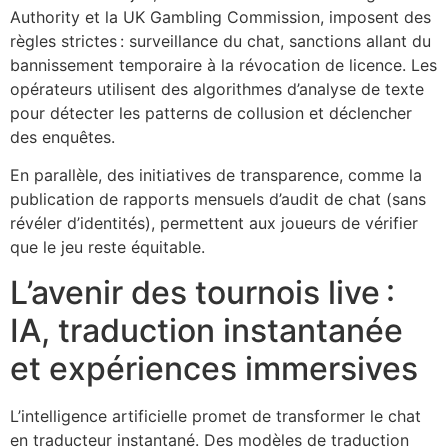
Authority et la UK Gambling Commission, imposent des
règles strictes : surveillance du chat, sanctions allant du
bannissement temporaire à la révocation de licence. Les
opérateurs utilisent des algorithmes d’analyse de texte
pour détecter les patterns de collusion et déclencher
des enquêtes.
En parallèle, des initiatives de transparence, comme la
publication de rapports mensuels d’audit de chat (sans
révéler d’identités), permettent aux joueurs de vérifier
que le jeu reste équitable.
L’avenir des tournois live :
IA, traduction instantanée
et expériences immersives
L’intelligence artificielle promet de transformer le chat
en traducteur instantané. Des modèles de traduction