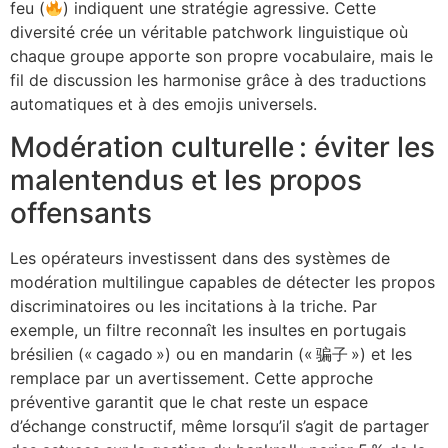
feu (
) indiquent une stratégie agressive. Cette
diversité crée un véritable patchwork linguistique où
chaque groupe apporte son propre vocabulaire, mais le
fil de discussion les harmonise grâce à des traductions
automatiques et à des emojis universels.
Modération culturelle : éviter les
malentendus et les propos
offensants
Les opérateurs investissent dans des systèmes de
modération multilingue capables de détecter les propos
discriminatoires ou les incitations à la triche. Par
exemple, un filtre reconnaît les insultes en portugais
brésilien (« cagado ») ou en mandarin (« 骗子 ») et les
remplace par un avertissement. Cette approche
préventive garantit que le chat reste un espace
d’échange constructif, même lorsqu’il s’agit de partager