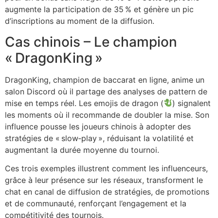
augmente la participation de 35 % et génère un pic
d’inscriptions au moment de la diffusion.
Cas chinois – Le champion
« DragonKing »
DragonKing, champion de baccarat en ligne, anime un
salon Discord où il partage des analyses de pattern de
mise en temps réel. Les emojis de dragon (
) signalent
les moments où il recommande de doubler la mise. Son
influence pousse les joueurs chinois à adopter des
stratégies de « slow‑play », réduisant la volatilité et
augmentant la durée moyenne du tournoi.
Ces trois exemples illustrent comment les influenceurs,
grâce à leur présence sur les réseaux, transforment le
chat en canal de diffusion de stratégies, de promotions
et de communauté, renforçant l’engagement et la
compétitivité des tournois.