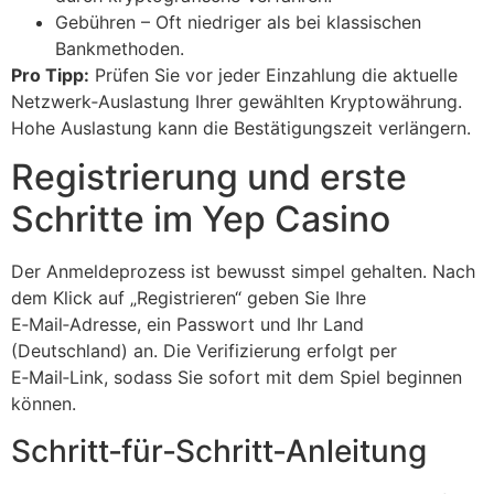
Gebühren – Oft niedriger als bei klassischen
Bankmethoden.
Pro Tipp:
Prüfen Sie vor jeder Einzahlung die aktuelle
Netzwerk‑Auslastung Ihrer gewählten Kryptowährung.
Hohe Auslastung kann die Bestätigungszeit verlängern.
Registrierung und erste
Schritte im Yep Casino
Der Anmeldeprozess ist bewusst simpel gehalten. Nach
dem Klick auf „Registrieren“ geben Sie Ihre
E‑Mail‑Adresse, ein Passwort und Ihr Land
(Deutschland) an. Die Verifizierung erfolgt per
E‑Mail‑Link, sodass Sie sofort mit dem Spiel beginnen
können.
Schritt‑für‑Schritt‑Anleitung