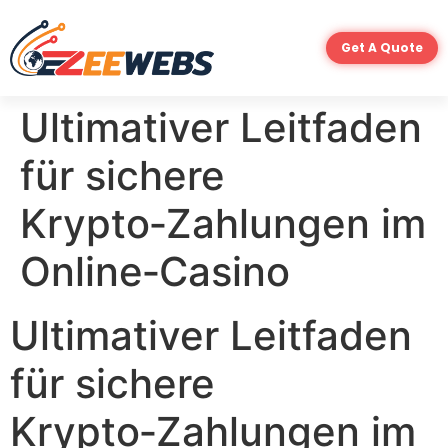
Get A Quote
Ultimativer Leitfaden
für sichere
Krypto‑Zahlungen im
Online‑Casino
Ultimativer Leitfaden
für sichere
Krypto‑Zahlungen im