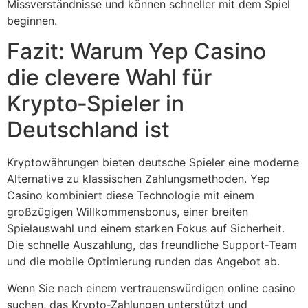
Missverständnisse und können schneller mit dem Spiel
beginnen.
Fazit: Warum Yep Casino
die clevere Wahl für
Krypto‑Spieler in
Deutschland ist
Kryptowährungen bieten deutsche Spieler eine moderne
Alternative zu klassischen Zahlungsmethoden. Yep
Casino kombiniert diese Technologie mit einem
großzügigen Willkommensbonus, einer breiten
Spielauswahl und einem starken Fokus auf Sicherheit.
Die schnelle Auszahlung, das freundliche Support‑Team
und die mobile Optimierung runden das Angebot ab.
Wenn Sie nach einem vertrauenswürdigen online casino
suchen, das Krypto‑Zahlungen unterstützt und