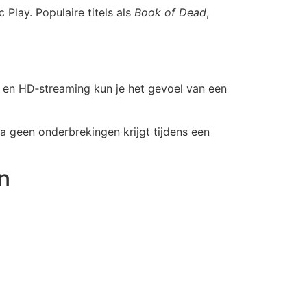
Play. Populaire titels als
Book of Dead
,
cy en HD‑streaming kun je het gevoel van een
 geen onderbrekingen krijgt tijdens een
on