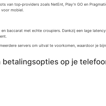
s van top‑providers zoals NetEnt, Play’n GO en Pragmatic 
 voor mobiel.
te en baccarat met echte croupiers. Dankzij een lage laten
ent.
eerdere servers om uitval te voorkomen, waardoor je bijna
 betalingsopties op je telefo