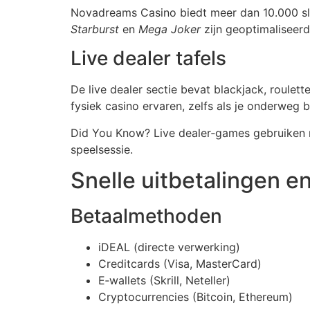
Novadreams Casino biedt meer dan 10.000 slot
Starburst
en
Mega Joker
zijn geoptimaliseerd
Live dealer tafels
De live dealer sectie bevat blackjack, roulet
fysiek casino ervaren, zelfs als je onderweg b
Did You Know? Live dealer‑games gebruiken m
speelsessie.
Snelle uitbetalingen en
Betaalmethoden
iDEAL (directe verwerking)
Creditcards (Visa, MasterCard)
E‑wallets (Skrill, Neteller)
Cryptocurrencies (Bitcoin, Ethereum)