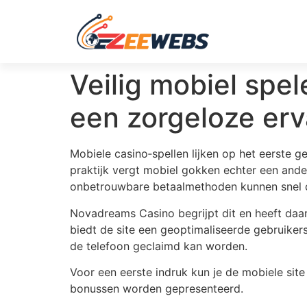
Veilig mobiel spe
een zorgeloze erv
Mobiele casino‑spellen lijken op het eerste g
praktijk vergt mobiel gokken echter een and
onbetrouwbare betaalmethoden kunnen snel 
Novadreams Casino begrijpt dit en heeft daaro
biedt de site een geoptimaliseerde gebruiker
de telefoon geclaimd kan worden.
Voor een eerste indruk kun je de mobiele site 
bonussen worden gepresenteerd.