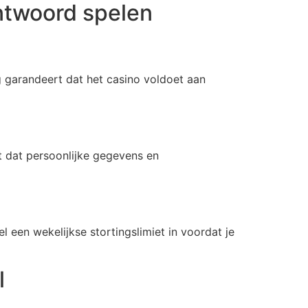
antwoord spelen
 garandeert dat het casino voldoet aan
nt dat persoonlijke gegevens en
el een wekelijkse stortingslimiet in voordat je
l