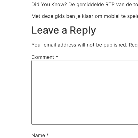
Did You Know? De gemiddelde RTP van de top‑
Met deze gids ben je klaar om mobiel te spel
Leave a Reply
Your email address will not be published.
Req
Comment
*
Name
*