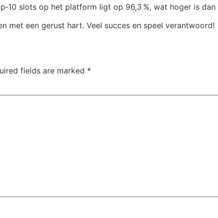
10 slots op het platform ligt op 96,3 %, wat hoger is da
en met een gerust hart. Veel succes en speel verantwoord!
uired fields are marked
*