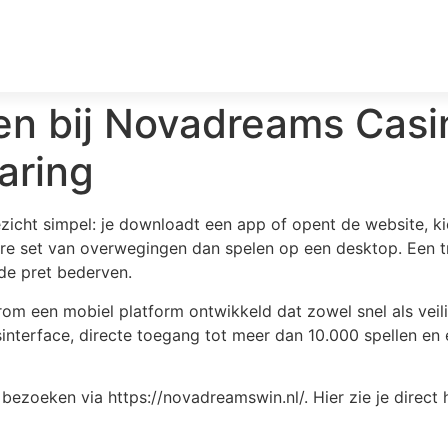
len bij Novadreams Casi
aring
ezicht simpel: je downloadt een app of opent de website, kie
ere set van overwegingen dan spelen op een desktop. Een t
de pret bederven.
m een mobiel platform ontwikkeld dat zowel snel als veilig
sinterface, directe toegang tot meer dan 10.000 spellen e
bezoeken via https://novadreamswin.nl/. Hier zie je direct 