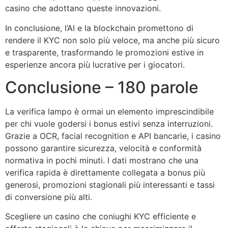
casino che adottano queste innovazioni.
In conclusione, l’AI e la blockchain promettono di
rendere il KYC non solo più veloce, ma anche più sicuro
e trasparente, trasformando le promozioni estive in
esperienze ancora più lucrative per i giocatori.
Conclusione – 180 parole
La verifica lampo è ormai un elemento imprescindibile
per chi vuole godersi i bonus estivi senza interruzioni.
Grazie a OCR, facial recognition e API bancarie, i casino
possono garantire sicurezza, velocità e conformità
normativa in pochi minuti. I dati mostrano che una
verifica rapida è direttamente collegata a bonus più
generosi, promozioni stagionali più interessanti e tassi
di conversione più alti.
Scegliere un casino che coniughi KYC efficiente e