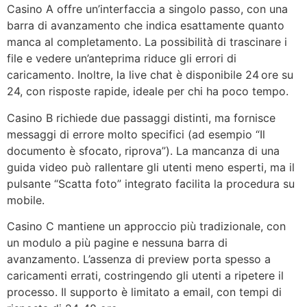
Casino A offre un’interfaccia a singolo passo, con una
barra di avanzamento che indica esattamente quanto
manca al completamento. La possibilità di trascinare i
file e vedere un’anteprima riduce gli errori di
caricamento. Inoltre, la live chat è disponibile 24 ore su
24, con risposte rapide, ideale per chi ha poco tempo.
Casino B richiede due passaggi distinti, ma fornisce
messaggi di errore molto specifici (ad esempio “Il
documento è sfocato, riprova”). La mancanza di una
guida video può rallentare gli utenti meno esperti, ma il
pulsante “Scatta foto” integrato facilita la procedura su
mobile.
Casino C mantiene un approccio più tradizionale, con
un modulo a più pagine e nessuna barra di
avanzamento. L’assenza di preview porta spesso a
caricamenti errati, costringendo gli utenti a ripetere il
processo. Il supporto è limitato a email, con tempi di