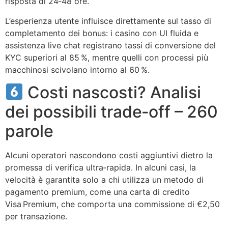
risposta di 24‑48 ore.
L’esperienza utente influisce direttamente sul tasso di
completamento dei bonus: i casino con UI fluida e
assistenza live chat registrano tassi di conversione del
KYC superiori al 85 %, mentre quelli con processi più
macchinosi scivolano intorno al 60 %.
Costi nascosti? Analisi
dei possibili trade‑off – 260
parole
Alcuni operatori nascondono costi aggiuntivi dietro la
promessa di verifica ultra‑rapida. In alcuni casi, la
velocità è garantita solo a chi utilizza un metodo di
pagamento premium, come una carta di credito
Visa Premium, che comporta una commissione di €2,50
per transazione.