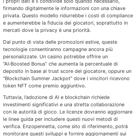
i propri dati e li condivide solo quando necessario,
firmando digitalmente le informazioni con una chiave
privata. Questo modello ridurrebbe i costi di compliance
e aumenterebbe la fiducia dei giocatori, soprattutto in
mercati dove la privacy è una priorità.
Dal punto di vista delle promozioni estive, queste
tecnologie consentiranno campagne ancora più
personalizzate. Un casino potrebbe offrire un
“AI‑Boosted Bonus” che aumenta la percentuale di
deposito in base al trust score del giocatore, oppure un
“Blockchain Summer Jackpot” dove i vincitori ricevono
token NFT come premio aggiuntivo.
Tuttavia, l’adozione di AI e blockchain richiede
investimenti significativi e una stretta collaborazione
con le autorità di gioco. Le licenze dovranno aggiornare
le linee guida per includere questi nuovi metodi di
verifica. Enzopennetta, come sito di riferimento, potrà
monitorare questi sviluppi e fornire aggiornamenti sui