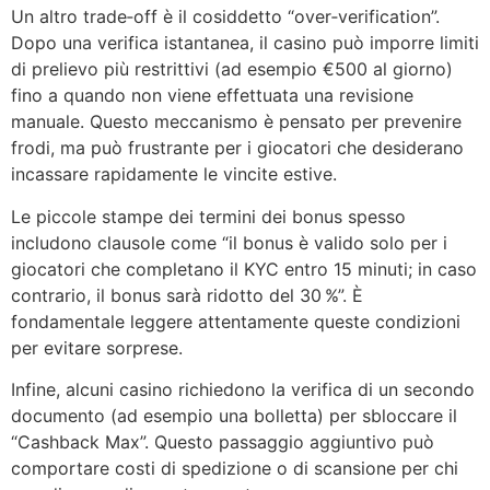
Un altro trade‑off è il cosiddetto “over‑verification”.
Dopo una verifica istantanea, il casino può imporre limiti
di prelievo più restrittivi (ad esempio €500 al giorno)
fino a quando non viene effettuata una revisione
manuale. Questo meccanismo è pensato per prevenire
frodi, ma può frustrante per i giocatori che desiderano
incassare rapidamente le vincite estive.
Le piccole stampe dei termini dei bonus spesso
includono clausole come “il bonus è valido solo per i
giocatori che completano il KYC entro 15 minuti; in caso
contrario, il bonus sarà ridotto del 30 %”. È
fondamentale leggere attentamente queste condizioni
per evitare sorprese.
Infine, alcuni casino richiedono la verifica di un secondo
documento (ad esempio una bolletta) per sbloccare il
“Cashback Max”. Questo passaggio aggiuntivo può
comportare costi di spedizione o di scansione per chi