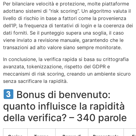
Per bilanciare velocità e protezione, molte piattaforme
adottano sistemi di “risk scoring”. Un algoritmo valuta il
livello di rischio in base a fattori come la provenienza
dell’IP, la frequenza di tentativi di login e la coerenza dei
dati forniti. Se il punteggio supera una soglia, il caso
viene inviato a revisione manuale, garantendo che le
transazioni ad alto valore siano sempre monitorate.
In conclusione, la verifica rapida si basa su crittografia
avanzata, tokenizzazione, rispetto del GDPR e
meccanismi di risk scoring, creando un ambiente sicuro
senza sacrificare la rapidità.
Bonus di benvenuto:
quanto influisce la rapidità
della verifica? – 340 parole