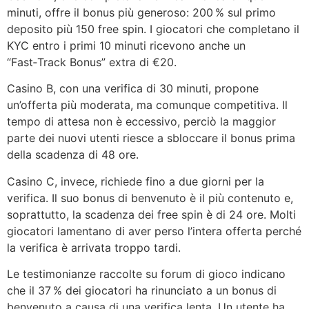
minuti, offre il bonus più generoso: 200 % sul primo
deposito più 150 free spin. I giocatori che completano il
KYC entro i primi 10 minuti ricevono anche un
“Fast‑Track Bonus” extra di €20.
Casino B, con una verifica di 30 minuti, propone
un’offerta più moderata, ma comunque competitiva. Il
tempo di attesa non è eccessivo, perciò la maggior
parte dei nuovi utenti riesce a sbloccare il bonus prima
della scadenza di 48 ore.
Casino C, invece, richiede fino a due giorni per la
verifica. Il suo bonus di benvenuto è il più contenuto e,
soprattutto, la scadenza dei free spin è di 24 ore. Molti
giocatori lamentano di aver perso l’intera offerta perché
la verifica è arrivata troppo tardi.
Le testimonianze raccolte su forum di gioco indicano
che il 37 % dei giocatori ha rinunciato a un bonus di
benvenuto a causa di una verifica lenta. Un utente ha