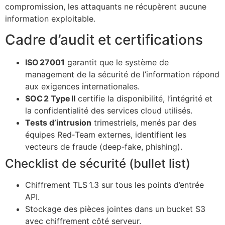
compromission, les attaquants ne récupèrent aucune
information exploitable.
Cadre d’audit et certifications
ISO 27001
garantit que le système de
management de la sécurité de l’information répond
aux exigences internationales.
SOC 2 Type II
certifie la disponibilité, l’intégrité et
la confidentialité des services cloud utilisés.
Tests d’intrusion
trimestriels, menés par des
équipes Red‑Team externes, identifient les
vecteurs de fraude (deep‑fake, phishing).
Checklist de sécurité (bullet list)
Chiffrement TLS 1.3 sur tous les points d’entrée
API.
Stockage des pièces jointes dans un bucket S3
avec chiffrement côté serveur.