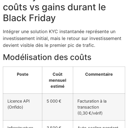
coûts vs gains durant le
Black Friday
Intégrer une solution KYC instantanée représente un
investissement initial, mais le retour sur investissement
devient visible dès le premier pic de trafic.
Modélisation des coûts
Poste
Coût
Commentaire
mensuel
estimé
Licence API
5 000 €
Facturation à la
(Onfido)
transaction
(0,30 €/vérif)
Infrastructure
3 500 €
Auto‑scaling pendant